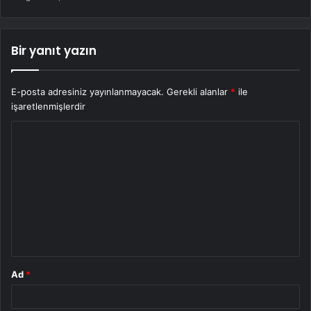
Bir yanıt yazın
E-posta adresiniz yayınlanmayacak.
Gerekli alanlar
*
ile
işaretlenmişlerdir
Y
o
r
u
m
*
Ad
*