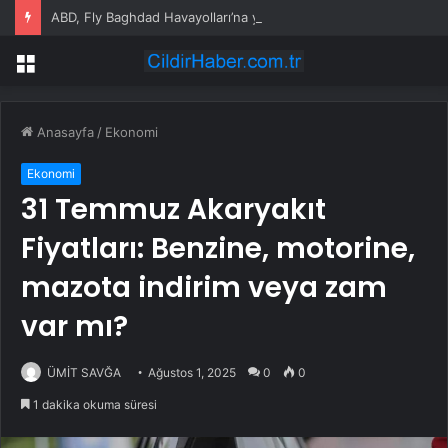
ABD, Fly Baghdad Havayolları’na yönelik yaptırımları kaldırdı
Menü
Anasayfa
/
Ekonomi
Ekonomi
31 Temmuz Akaryakıt
Fiyatları: Benzine, motorine,
mazota indirim veya zam
var mı?
ÜMİT SAVĞA
Ağustos 1, 2025
0
0
1 dakika okuma süresi