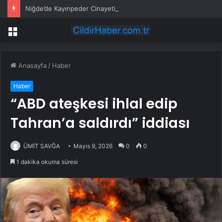
Niğde’de Kayınpeder Cinayeti
Menü
Anasayfa
/
Haber
Haber
“ABD ateşkesi ihlal edip
Tahran’a saldırdı” iddiası
ÜMİT SAVĞA
Mayıs 9, 2026
0
0
1 dakika okuma süresi