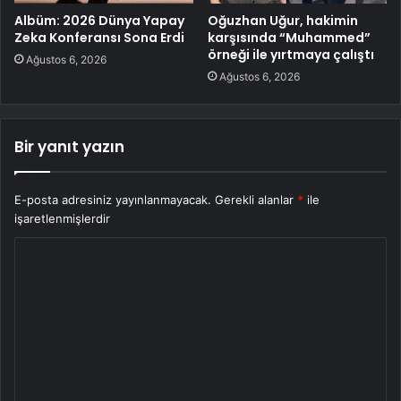
Albüm: 2026 Dünya Yapay
Oğuzhan Uğur, hakimin
Zeka Konferansı Sona Erdi
karşısında “Muhammed”
örneği ile yırtmaya çalıştı
Ağustos 6, 2026
Ağustos 6, 2026
Bir yanıt yazın
E-posta adresiniz yayınlanmayacak.
Gerekli alanlar
*
ile
işaretlenmişlerdir
Y
o
r
u
m
*