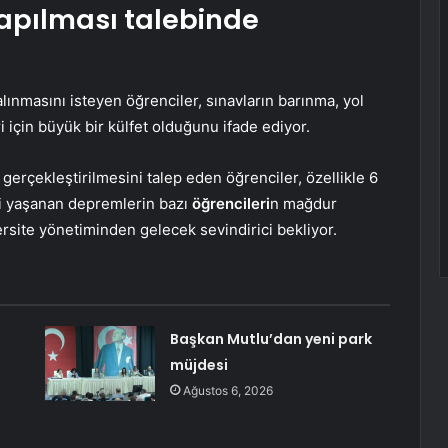
yapılması talebinde
 alınmasını isteyen öğrenciler, sınavların barınma, yol
i için büyük bir külfet olduğunu ifade ediyor.
gerçekleştirilmesini talep eden öğrenciler, özellikle 6
i yaşanan depremlerin bazı
öğrencileri
n mağdur
site yönetiminden gelecek sevindirici bekliyor.
Başkan Mutlu’dan yeni park
müjdesi
Ağustos 6, 2026