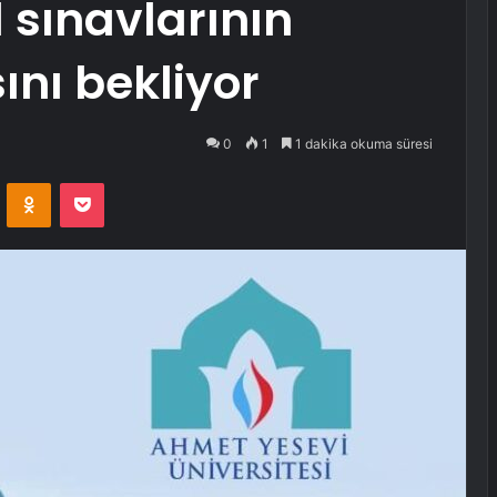
l sınavlarının
ını bekliyor
0
1
1 dakika okuma süresi
VKontakte
Odnoklassniki
Pocket