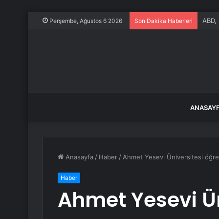
ABD, 
Perşembe, Ağustos 6 2026
Son Dakika Haberleri
ANASAY
Anasayfa
/
Haber
/
Ahmet Yesevi Üniversitesi öğrenci
Haber
Ahmet Yesevi Ün