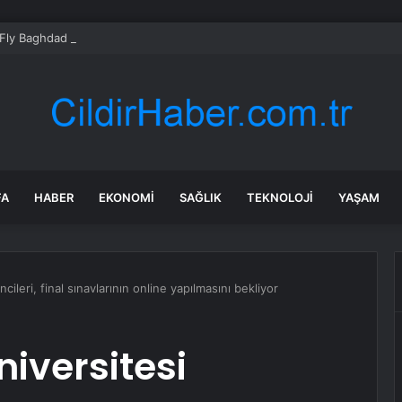
Fly Baghdad Havayolları’na yönelik yaptırımları kaldırdı
FA
HABER
EKONOMI
SAĞLIK
TEKNOLOJI
YAŞAM
leri, final sınavlarının online yapılmasını bekliyor
iversitesi