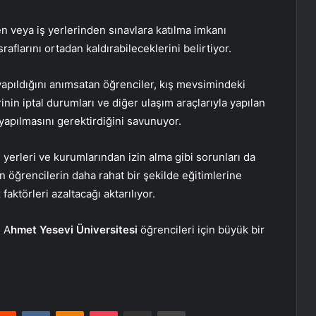
n veya iş yerlerinden sınavlara katılma imkanı
flarını ortadan kaldırabileceklerini belirtiyor.
yapıldığını anımsatan öğrenciler, kış mevsimindeki
nin iptal durumları ve diğer ulaşım araçlarıyla yapılan
 yapılmasını gerektirdiğini savunuyor.
ş yerleri ve kurumlarından izin alma gibi sorunları da
 öğrencilerin daha rahat bir şekilde eğitimlerine
ktörleri azaltacağı aktarılıyor.
, A
hmet Yesevi Üniversitesi
öğrencileri için büyük bir
erest
Reddit
VKontakte
Odnoklassniki
Pocket
E-Posta ile paylaş
Yazdır