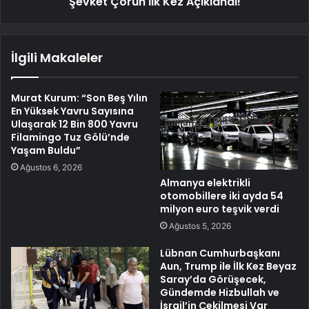
Şevket Çoruh İlk Kez Açıklandı!
İlgili Makaleler
Murat Kurum: “Son Beş Yılın
En Yüksek Yavru Sayısına
Ulaşarak 12 Bin 800 Yavru
Filamingo Tuz Gölü’nde
Yaşam Buldu”
Ağustos 6, 2026
Almanya elektrikli
otomobillere iki ayda 54
milyon euro teşvik verdi
Ağustos 5, 2026
Lübnan Cumhurbaşkanı
Aun, Trump ile İlk Kez Beyaz
Saray’da Görüşecek,
Gündemde Hizbullah ve
İsrail’in Çekilmesi Var