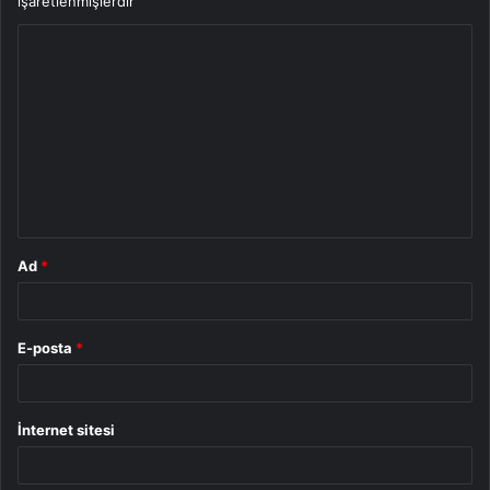
işaretlenmişlerdir
Y
o
r
u
m
*
Ad
*
E-posta
*
İnternet sitesi