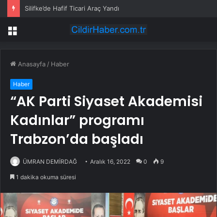
Silifke’de Hafif Ticari Araç Yandı
Menü
Anasayfa
/
Haber
Haber
“AK Parti Siyaset Akademisi
Kadınlar” programı
Trabzon’da başladı
ÜMRAN DEMİRDAĞ
Aralık 16, 2022
0
9
1 dakika okuma süresi