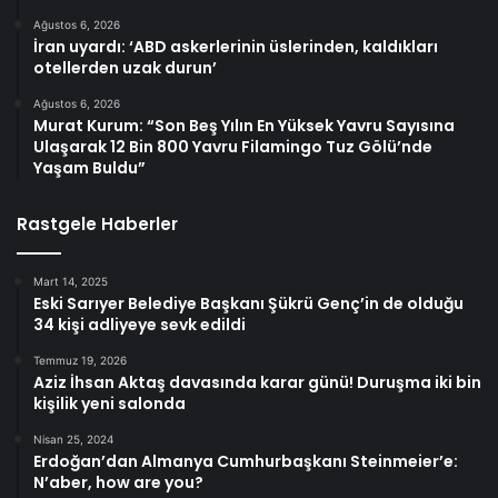
Ağustos 6, 2026
İran uyardı: ‘ABD askerlerinin üslerinden, kaldıkları
otellerden uzak durun’
Ağustos 6, 2026
Murat Kurum: “Son Beş Yılın En Yüksek Yavru Sayısına
Ulaşarak 12 Bin 800 Yavru Filamingo Tuz Gölü’nde
Yaşam Buldu”
Rastgele Haberler
Mart 14, 2025
Eski Sarıyer Belediye Başkanı Şükrü Genç’in de olduğu
34 kişi adliyeye sevk edildi
Temmuz 19, 2026
Aziz İhsan Aktaş davasında karar günü! Duruşma iki bin
kişilik yeni salonda
Nisan 25, 2024
Erdoğan’dan Almanya Cumhurbaşkanı Steinmeier’e:
N’aber, how are you?