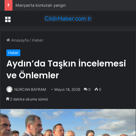
Manyas’ta korkutan yangın
Menü
Anasayfa
/
Haber
Haber
Aydın’da Taşkın İncelemesi
ve Önlemler
NURCAN BAYRAM
Mayıs 18, 2026
0
0
2 dakika okuma süresi