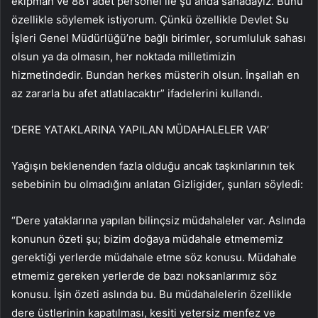
ekipman ve 881 adet personel ile şu anda sahadayız. Bunu
özellikle söylemek istiyorum. Çünkü özellikle Devlet Su
İşleri Genel Müdürlüğü’ne bağlı birimler, sorumluluk sahası
olsun ya da olmasın, her noktada milletimizin
hizmetindedir. Bundan herkes müsterih olsun. İnşallah en
az zararla bu afet atlatılacaktır” ifadelerini kullandı.
‘DERE YATAKLARINA YAPILAN MÜDAHALELER VAR’
Yağışın beklenenden fazla olduğu ancak taşkınlarının tek
sebebinin bu olmadığını anlatan Gizligider, şunları söyledi:
“Dere yataklarına yapılan bilinçsiz müdahaleler var. Aslında
konunun özeti şu; bizim doğaya müdahale etmememiz
gerektiği yerlerde müdahale etme söz konusu. Müdahale
etmemiz gereken yerlerde de bazı noksanlarımız söz
konusu. İşin özeti aslında bu. Bu müdahalelerin özellikle
dere üstlerinin kapatılması, kesiti yetersiz menfez ve