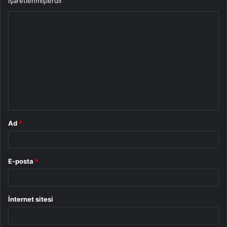
işaretlenmişlerdir
Y
o
r
u
m
*
Ad
*
E-posta
*
İnternet sitesi