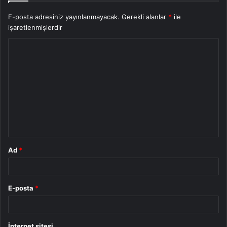
E-posta adresiniz yayınlanmayacak.
Gerekli alanlar
*
ile
işaretlenmişlerdir
Y
o
r
u
m
*
Ad
*
E-posta
*
İnternet sitesi