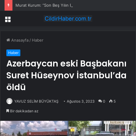
Murat Kurum: “Son Beş Yılın En Yüksek Yavru Sayısına Ulaşarak 12 Bin 800 Yavru Filamingo Tuz Gölü’nde Yaşam Buldu”
Menü
Anasayfa
/
Haber
Haber
Azerbaycan eski Başbakanı
Suret Hüseynov İstanbul’da
öldü
YAVUZ SELİM BÜYÜKTAŞ
Ağustos 3, 2023
0
5
Bir dakikadan az