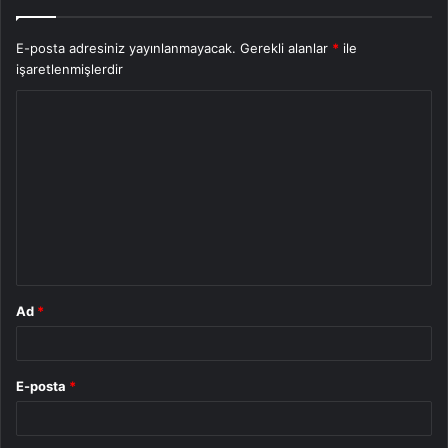
E-posta adresiniz yayınlanmayacak.
Gerekli alanlar
*
ile
işaretlenmişlerdir
Y
o
r
u
m
*
Ad
*
E-posta
*