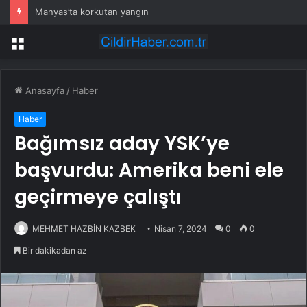
Manyas’ta korkutan yangın
Menü
Anasayfa
/
Haber
Haber
Bağımsız aday YSK’ye
başvurdu: Amerika beni ele
geçirmeye çalıştı
MEHMET HAZBİN KAZBEK
Nisan 7, 2024
0
0
Bir dakikadan az