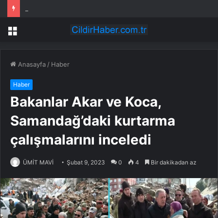
Kilis’te Kurbanlık Pazarında Hareketlilik
Menü
Anasayfa
/
Haber
Haber
Bakanlar Akar ve Koca,
Samandağ’daki kurtarma
çalışmalarını inceledi
ÜMİT MAVİ
Şubat 9, 2023
0
4
Bir dakikadan az