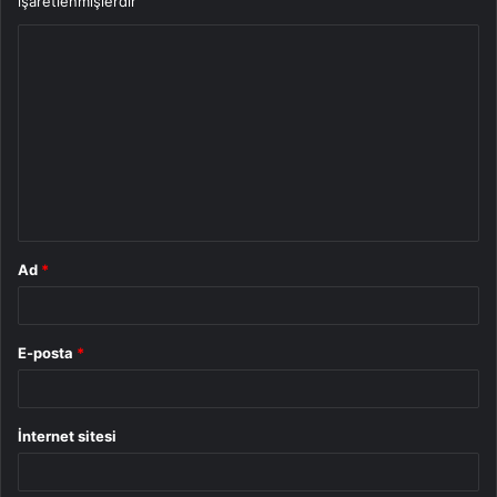
işaretlenmişlerdir
Y
o
r
u
m
*
Ad
*
E-posta
*
İnternet sitesi