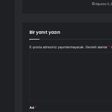
Ağustos 5, 
Bir yanıt yazın
E-posta adresiniz yayınlanmayacak.
Gerekli alanlar
*
i
Y
o
r
u
m
*
Ad
*