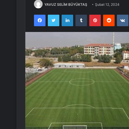
YAVUZ SELİM BÜYÜKTAŞ
Şubat 12, 2024
Facebook
Twitter
LinkedIn
Tumblr
Pinterest
Reddit