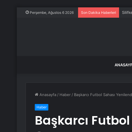
Silif
Perşembe, Ağustos 6 2026
Son Dakika Haberleri
ANASAY
Anasayfa
/
Haber
/
Başkarcı Futbol Sahası Yenilend
Haber
Başkarcı Futbol