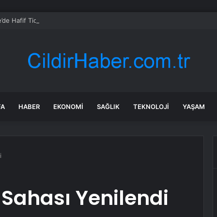
ke’de Hafif Ticari Araç Yandı
FA
HABER
EKONOMI
SAĞLIK
TEKNOLOJI
YAŞAM
i
 Sahası Yenilendi