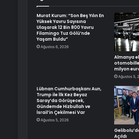
Murat Kurum: “Son Beş Yılın En
Yüksek Yavru Sayısına
Ulaşarak 12 Bin 800 Yavru
Filamingo Tuz Gölü’nde
Yaşam Buldu”
Ağustos 6, 2026
Almanya el
otomobille
milyon euro
Ağustos 5, 
Lübnan Cumhurbaşkanı Aun,
Trump ile İlk Kez Beyaz
Saray’da Görüşecek,
Gündemde Hizbullah ve
İsrail’in Çekilmesi Var
Ağustos 5, 2026
Gelibolu’da
Açıldı