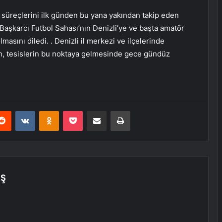
 süreçlerini ilk günden bu yana yakından takip eden
Başkarcı Futbol Sahası’nın Denizli’ye ve başta amatör
masını diledi. . Denizli il merkezi ve ilçelerinde
an, tesislerin bu noktaya gelmesinde gece gündüz
erest
Reddit
VKontakte
Odnoklassniki
Pocket
E-Posta ile paylaş
Yazdır
AŞ