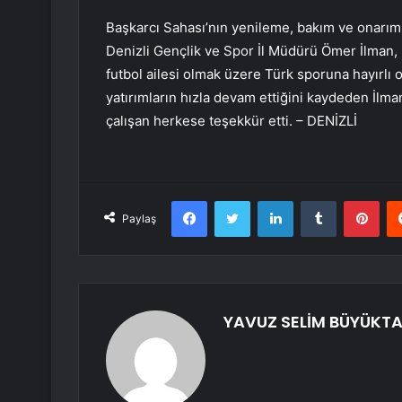
Başkarcı Sahası’nın yenileme, bakım ve onarım
Denizli Gençlik ve Spor İl Müdürü Ömer İlman, 
futbol ailesi olmak üzere Türk sporuna hayırlı ol
yatırımların hızla devam ettiğini kaydeden İlm
çalışan herkese teşekkür etti. – DENİZLİ
Facebook
Twitter
LinkedIn
Tumblr
Pint
Paylaş
YAVUZ SELİM BÜYÜKT