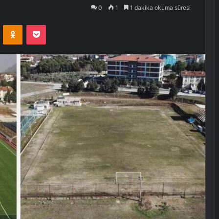
0
1
1 dakika okuma süresi
VKontakte
Odnoklassniki
Pocket