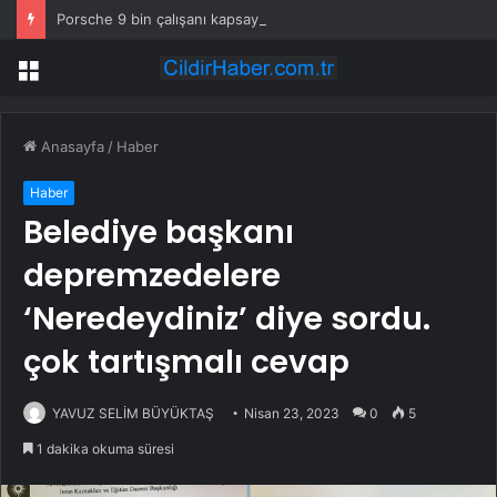
Porsche 9 bin çalışanı kapsayan küçülme planını onayladı
Menü
Anasayfa
/
Haber
Haber
Belediye başkanı
depremzedelere
‘Neredeydiniz’ diye sordu.
çok tartışmalı cevap
YAVUZ SELİM BÜYÜKTAŞ
Nisan 23, 2023
0
5
1 dakika okuma süresi