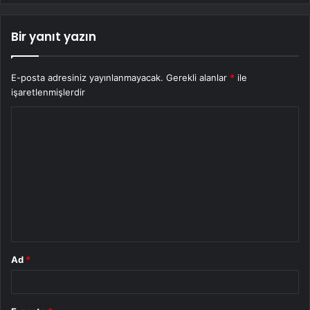
Bir yanıt yazın
E-posta adresiniz yayınlanmayacak.
Gerekli alanlar
*
ile
işaretlenmişlerdir
Y
o
r
u
m
*
Ad
*