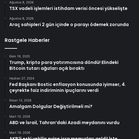
Ağustos 8, 2026
TSX vadeli işlemleri istihdam verisi öncesi yükselişte
Ağustos 8, 2026
Araç sahipleri 2 gün içinde o parayı ödemek zorunda
Rastgele Haberler
Ekim 19, 2025
Trump, kripto para yatırımcısına döndü! Elindeki
Bitcoin tutarı ağızları açık bıraktı
Haziran 27, 2024
Fed Başkanı Bostic enflasyon konusunda iyimser, 4.
çeyrekte faiz indiriminin ipuçlarını verdi
Nisan 13, 2026
Amalgam Dolgular Değiştirilmeli mi?
Mart 10, 2026
ABD ve İsrail, Tahran’daki Azadi meydanını vurdu
Mart 19, 2026
AKP’li eski vekilin evine icra memurları geldi! İşte