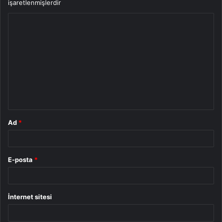
işaretlenmişlerdir
Y
o
r
u
m
*
Ad
*
E-posta
*
İnternet sitesi