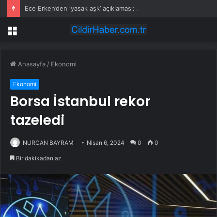
Ece Erken’den ‘yasak aşk’ açıklaması: Hukuki yollara başvuruyor
Menü
Anasayfa
/
Ekonomi
Ekonomi
Borsa İstanbul rekor
tazeledi
NURCAN BAYRAM
Nisan 6, 2024
0
0
Bir dakikadan az