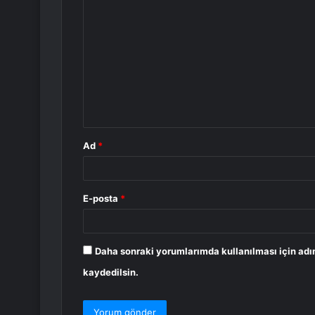
Y
o
r
u
m
*
Ad
*
E-posta
*
Daha sonraki yorumlarımda kullanılması için adı
kaydedilsin.