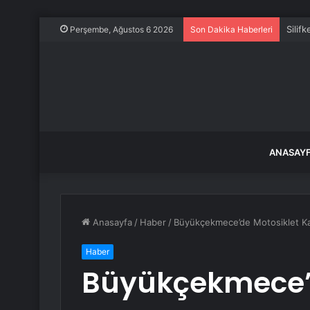
Silif
Perşembe, Ağustos 6 2026
Son Dakika Haberleri
ANASAY
Anasayfa
/
Haber
/
Büyükçekmece’de Motosiklet Kaz
Haber
Büyükçekmece’d