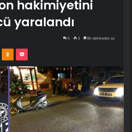
yon hakimiyetini
ü yaralandı
0
3
Bir dakikadan az
VKontakte
Odnoklassniki
Pocket