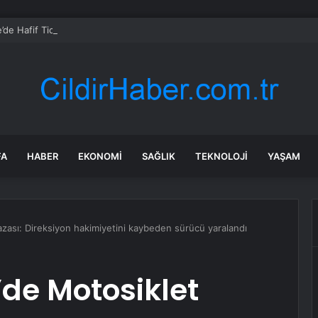
ke’de Hafif Ticari Araç Yandı
FA
HABER
EKONOMI
SAĞLIK
TEKNOLOJI
YAŞAM
ası: Direksiyon hakimiyetini kaybeden sürücü yaralandı
e Motosiklet