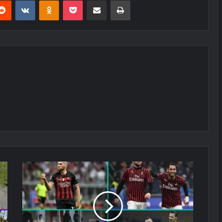
erest
Reddit
VKontakte
Odnoklassniki
Pocket
E-Posta ile paylaş
Yazdır