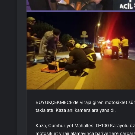
BÜYÜKÇEKMECE’de viraja giren motosiklet sürü
takla attı. Kaza anı kameralara yansıdı.
Kaza, Cumhuriyet Mahallesi D-100 Karayolu üze
motosiklet virajı alamayınca bariyerlere çarpar