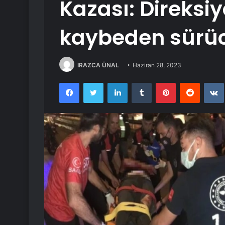
Kazası: Direksi
kaybeden sürüc
IRAZCA ÜNAL
Haziran 28, 2023
Facebook
Twitter
LinkedIn
Tumblr
Pinterest
Reddit