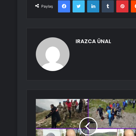
Facebook
Twitter
LinkedIn
Tumblr
Pint
Paylaş
IRAZCA ÜNAL