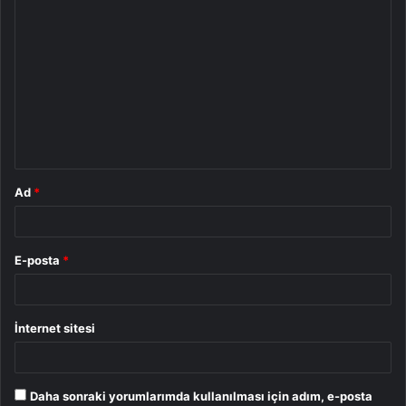
Y
o
r
u
m
*
Ad
*
E-posta
*
İnternet sitesi
Daha sonraki yorumlarımda kullanılması için adım, e-posta