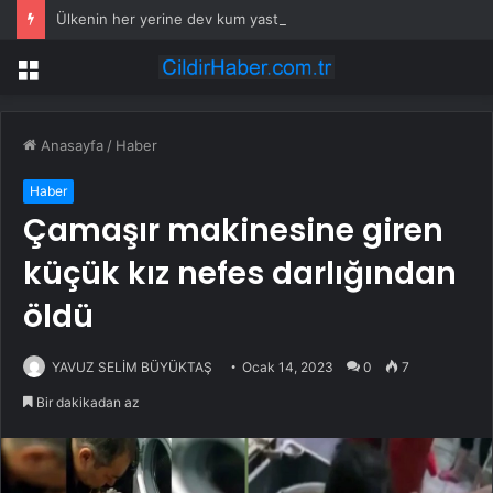
Ülkenin her yerine dev kum yastıkları serdiler
Menü
Anasayfa
/
Haber
Haber
Çamaşır makinesine giren
küçük kız nefes darlığından
öldü
YAVUZ SELİM BÜYÜKTAŞ
Ocak 14, 2023
0
7
Bir dakikadan az