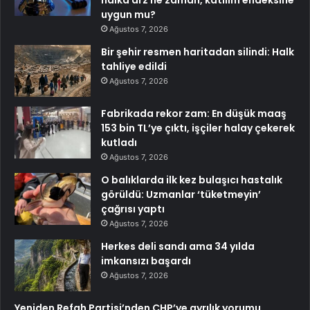
halka arz ne zaman, katılım endeksine
uygun mu?
Ağustos 7, 2026
Bir şehir resmen haritadan silindi: Halk
tahliye edildi
Ağustos 7, 2026
Fabrikada rekor zam: En düşük maaş
153 bin TL’ye çıktı, işçiler halay çekerek
kutladı
Ağustos 7, 2026
O balıklarda ilk kez bulaşıcı hastalık
görüldü: Uzmanlar ‘tüketmeyin’
çağrısı yaptı
Ağustos 7, 2026
Herkes deli sandı ama 34 yılda
imkansızı başardı
Ağustos 7, 2026
Yeniden Refah Partisi’nden CHP’ye ayrılık yorumu