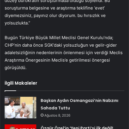
düzey bürokratın soruşturmada olduğu söylendi. Bu
soruşturma belgesine ve araştırma teklifine ‘evet’
diyemezsiniz, payınız olur diyorum. bu hırsızlık ve
yolsuzlukta.”
Bugün Türkiye Büyük Millet Meclisi Genel Kurulu’nda;
CHP’nin daha önce SGK’daki yolsuzluğun ve gelir-gider
adaletsizliğinin nedenlerinin önlenmesi için verdiği Meclis
Araştırma Önergesinin Meclis’e getirilmesi önergesi
görüşüldü.
İlgili Makaleler
Başkan Aydın Osmangazi’nin Nabzını
Sahada Tuttu
Ağustos 8, 2026
Özgür Özel’in ‘Yeni Parti’si ilk değil!