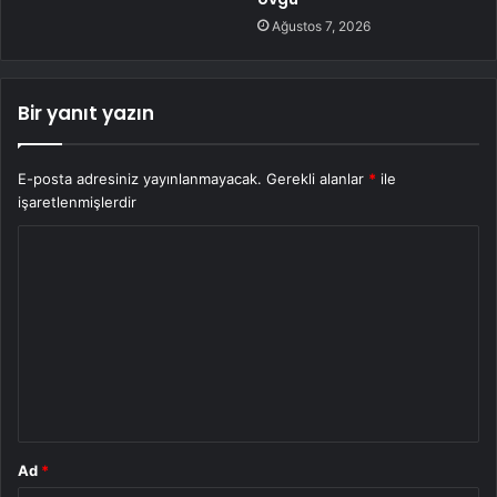
Ağustos 7, 2026
Bir yanıt yazın
E-posta adresiniz yayınlanmayacak.
Gerekli alanlar
*
ile
işaretlenmişlerdir
Y
o
r
u
m
*
Ad
*