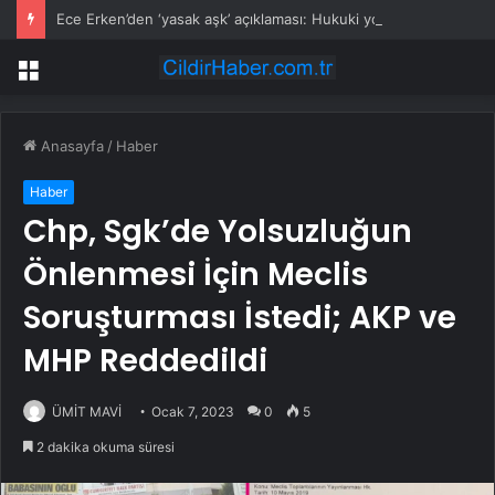
Ece Erken’den ‘yasak aşk’ açıklaması: Hukuki yollara başvuruyor
Menü
Anasayfa
/
Haber
Haber
Chp, Sgk’de Yolsuzluğun
Önlenmesi İçin Meclis
Soruşturması İstedi; AKP ve
MHP Reddedildi
ÜMİT MAVİ
Ocak 7, 2023
0
5
2 dakika okuma süresi