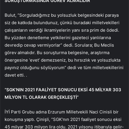
SORUŞTURMASINDA GÖREV ALMALIDIR”
Bulut, “Sorguladığımız bu yolsuzluk belgesindeki paraya
siz de katkıda bulundunuz, çünkü buradaki milletvekilleri
çalışanların verdiği ikramiyelerin yanı sıra prim de ödedi.
Bu yüzden denetleme yetkilerini gazeteci yanlılarına
devredip cevap vermiyorlar” dedi. Sorulara; Bu Meclis
görev almalıdır. Bu soruşturma belgesine, araştırma
önergesine ‘evet’ demezseniz, bu hırsızlık ve yolsuzlukta
payınız olduğunu söylüyorum” dedi ve tüm milletvekillerini
davet etti. .
“SGK’NIN 2021 FAALİYET SONUCU EKSİ 45 MİLYAR 303
MİLYON TL OLARAK GERÇEKLEŞTİ”
İYİ Parti Grubu adına Erzurum Milletvekili Naci Cinisli bir
konuşma yaptı. Çinişli, “SGK’nın 2021 faaliyet sonucu eksi
45 milyar 303 milyon lira oldu. 2021 yılsonu itibarıyla gelir-