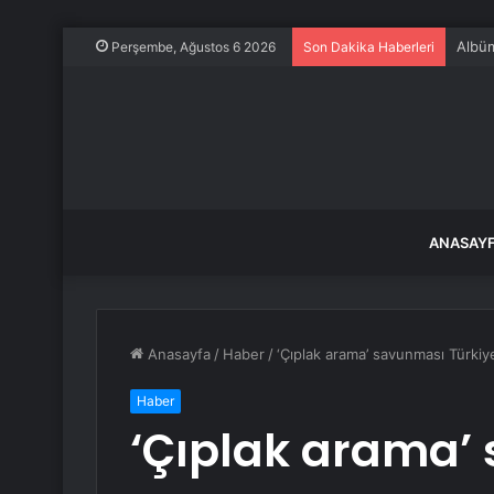
Albüm
Perşembe, Ağustos 6 2026
Son Dakika Haberleri
ANASAY
Anasayfa
/
Haber
/
‘Çıplak arama’ savunması Türkiye’
Haber
‘Çıplak arama’