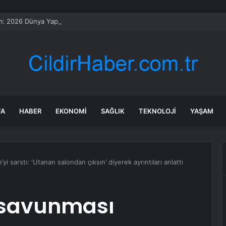
: 2026 Dünya Yapay Zeka Konferansı Sona Erdi
FA
HABER
EKONOMI
SAĞLIK
TEKNOLOJI
YAŞAM
yi sarstı: ‘Utanan salondan çıksın’ diyerek ayrıntıları anlattı
 savunması