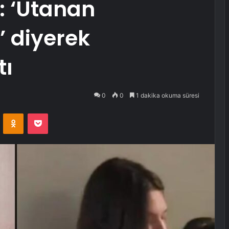
ı: ‘Utanan
’ diyerek
tı
0
0
1 dakika okuma süresi
VKontakte
Odnoklassniki
Pocket