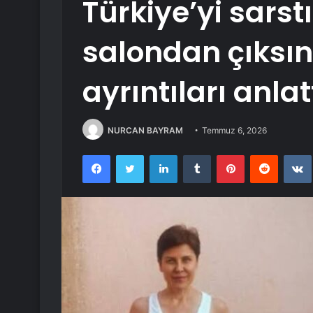
Türkiye’yi sarst
salondan çıksın
ayrıntıları anlat
NURCAN BAYRAM
Temmuz 6, 2026
Facebook
Twitter
LinkedIn
Tumblr
Pinterest
Reddit