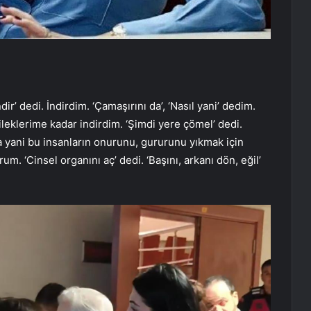
ir’ dedi. İndirdim. ‘Çamaşırını da’, ‘Nasıl yani’ dedim.
bileklerime kadar indirdim. ‘Şimdi yere çömel’ dedi.
 yani bu insanların onurunu, gururunu yıkmak için
. ‘Cinsel organını aç’ dedi. ‘Başını, arkanı dön, eğil’