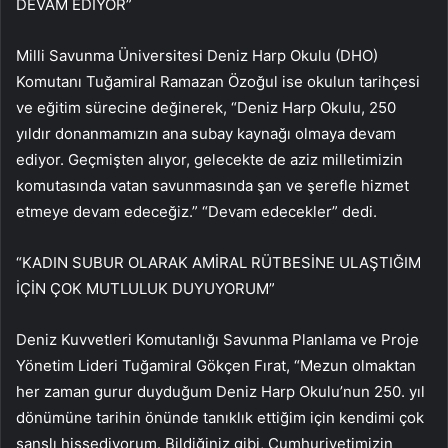
DEVAM EDİYOR”
Milli Savunma Üniversitesi Deniz Harp Okulu (DHO)
Komutanı Tuğamiral Ramazan Özoğul ise okulun tarihçesi
ve eğitim sürecine değinerek, “Deniz Harp Okulu, 250
yıldır donanmamızın ana subay kaynağı olmaya devam
ediyor. Geçmişten alıyor, gelecekte de aziz milletimizin
komutasında vatan savunmasında şan ve şerefle hizmet
etmeye devam edeceğiz.” “Devam edecekler” dedi.
“KADIN SUBUR OLARAK AMİRAL RÜTBESİNE ULAŞTIĞIM
İÇİN ÇOK MUTLULUK DUYUYORUM”
Deniz Kuvvetleri Komutanlığı Savunma Planlama ve Proje
Yönetim Lideri Tuğamiral Gökçen Fırat, “Mezun olmaktan
her zaman gurur duyduğum Deniz Harp Okulu’nun 250. yıl
dönümüne tarihin önünde tanıklık ettiğim için kendimi çok
şanslı hissediyorum. Bildiğiniz gibi, Cumhuriyetimizin