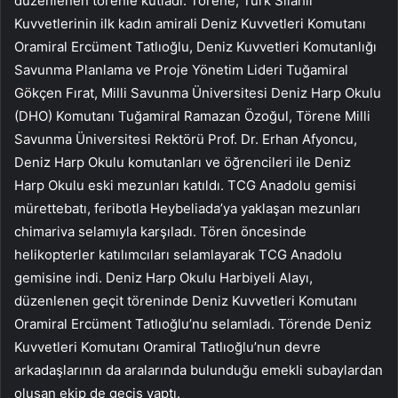
düzenlenen törenle kutladı. Törene, Türk Silahlı
Kuvvetlerinin ilk kadın amirali Deniz Kuvvetleri Komutanı
Oramiral Ercüment Tatlıoğlu, Deniz Kuvvetleri Komutanlığı
Savunma Planlama ve Proje Yönetim Lideri Tuğamiral
Gökçen Fırat, Milli Savunma Üniversitesi Deniz Harp Okulu
(DHO) Komutanı Tuğamiral Ramazan Özoğul, Törene Milli
Savunma Üniversitesi Rektörü Prof. Dr. Erhan Afyoncu,
Deniz Harp Okulu komutanları ve öğrencileri ile Deniz
Harp Okulu eski mezunları katıldı. TCG Anadolu gemisi
mürettebatı, feribotla Heybeliada’ya yaklaşan mezunları
chimariva selamıyla karşıladı. Tören öncesinde
helikopterler katılımcıları selamlayarak TCG Anadolu
gemisine indi. Deniz Harp Okulu Harbiyeli Alayı,
düzenlenen geçit töreninde Deniz Kuvvetleri Komutanı
Oramiral Ercüment Tatlıoğlu’nu selamladı. Törende Deniz
Kuvvetleri Komutanı Oramiral Tatlıoğlu’nun devre
arkadaşlarının da aralarında bulunduğu emekli subaylardan
oluşan ekip de geçiş yaptı.