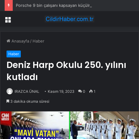
Porsche 9 bin çalışanı kapsayan küçülme planını onayladı
Menü
Anasayfa
/
Haber
Haber
Deniz Harp Okulu 250. yılını
kutladı
IRAZCA ÜNAL
Kasım 19, 2023
0
1
3 dakika okuma süresi