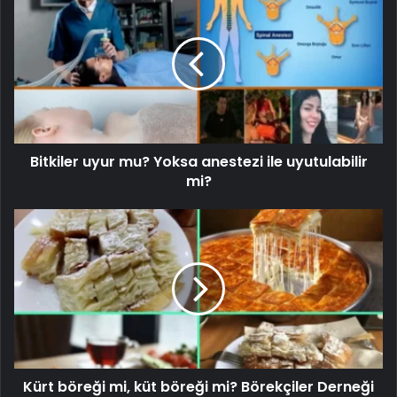
Bitkiler uyur mu? Yoksa anestezi ile uyutulabilir
mi?
Kürt böreği mi, küt böreği mi? Börekçiler Derneği