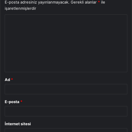
E-posta adresiniz yayınlanmayacak.
Gerekli alanlar
*
ile
işaretlenmişlerdir
Y
o
r
u
m
*
Ad
*
E-posta
*
İnternet sitesi