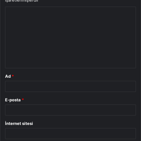
işaretlenmişlerdir
Y
o
r
u
m
*
Ad
*
E-posta
*
İnternet sitesi