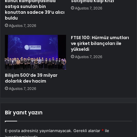
konut kampanyasında
Satışında Kalp Krizi
satışa sunulan bin
Ağustos 7, 2026
konuttan sadece 39’u alıcı
buldu
Ağustos 7, 2026
FTSE 100: Hürmüz umutları
ve şirket bilançoları ile
yükseldi
Ağustos 7, 2026
Bilişim 500’de 39 milyar
dolarlık dev hacim
Ağustos 7, 2026
Bir yanıt yazın
E-posta adresiniz yayınlanmayacak.
Gerekli alanlar
*
ile