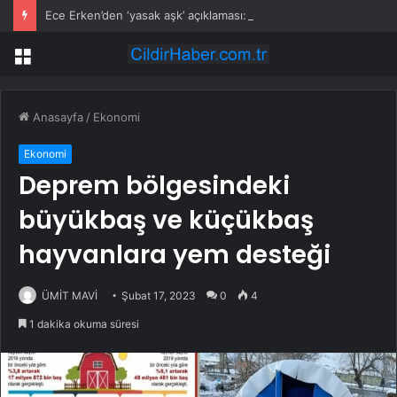
Ece Erken’den ‘yasak aşk’ açıklaması: Hukuki yollara başvuruyor
Menü
Anasayfa
/
Ekonomi
Ekonomi
Deprem bölgesindeki
büyükbaş ve küçükbaş
hayvanlara yem desteği
ÜMİT MAVİ
Şubat 17, 2023
0
4
1 dakika okuma süresi