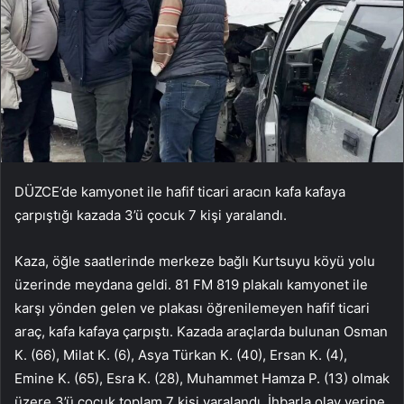
DÜZCE’de kamyonet ile hafif ticari aracın kafa kafaya
çarpıştığı kazada 3’ü çocuk 7 kişi yaralandı.
Kaza, öğle saatlerinde merkeze bağlı Kurtsuyu köyü yolu
üzerinde meydana geldi. 81 FM 819 plakalı kamyonet ile
karşı yönden gelen ve plakası öğrenilemeyen hafif ticari
araç, kafa kafaya çarpıştı. Kazada araçlarda bulunan Osman
K. (66), Milat K. (6), Asya Türkan K. (40), Ersan K. (4),
Emine K. (65), Esra K. (28), Muhammet Hamza P. (13) olmak
üzere 3’ü çocuk toplam 7 kişi yaralandı. İhbarla olay yerine