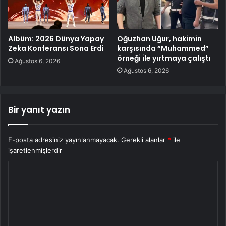
Albüm: 2026 Dünya Yapay
Oğuzhan Uğur, hakimin
Zeka Konferansı Sona Erdi
karşısında “Muhammed”
örneği ile yırtmaya çalıştı
Ağustos 6, 2026
Ağustos 6, 2026
Bir yanıt yazın
E-posta adresiniz yayınlanmayacak.
Gerekli alanlar
*
ile
işaretlenmişlerdir
Y
o
r
u