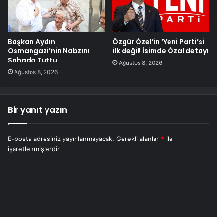
Başkan Aydın
Özgür Özel’in ‘Yeni Parti’si
Osmangazi’nin Nabzını
ilk değil! İsimde Özal detayı
Sahada Tuttu
Ağustos 8, 2026
Ağustos 8, 2026
Bir yanıt yazın
E-posta adresiniz yayınlanmayacak.
Gerekli alanlar
*
ile
işaretlenmişlerdir
Y
o
r
u