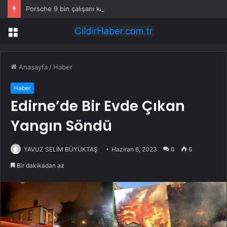
Porsche 9 bin çalışanı kapsayan küçülme planını onayladı
Menü
Anasayfa
/
Haber
Haber
Edirne’de Bir Evde Çıkan
Yangın Söndü
YAVUZ SELİM BÜYÜKTAŞ
Haziran 6, 2023
0
6
Bir dakikadan az