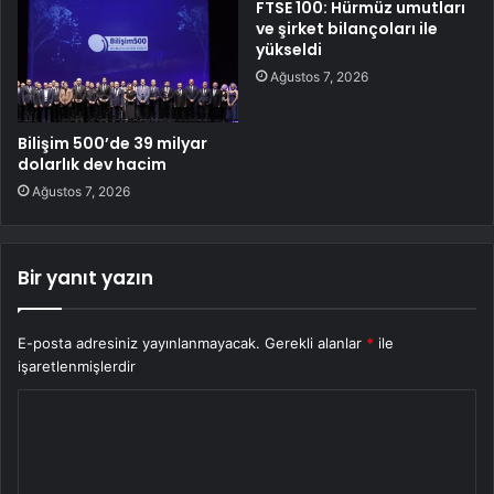
FTSE 100: Hürmüz umutları
ve şirket bilançoları ile
yükseldi
Ağustos 7, 2026
Bilişim 500’de 39 milyar
dolarlık dev hacim
Ağustos 7, 2026
Bir yanıt yazın
E-posta adresiniz yayınlanmayacak.
Gerekli alanlar
*
ile
işaretlenmişlerdir
Y
o
r