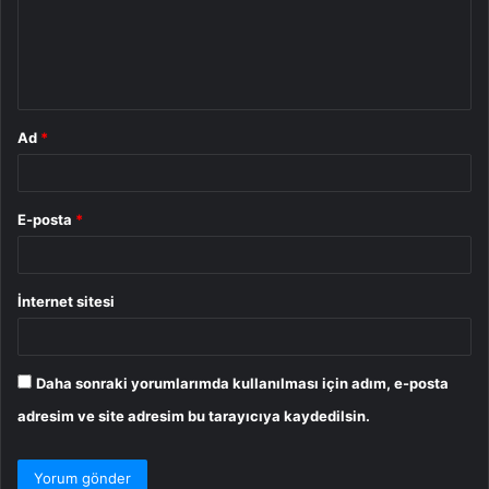
u
m
*
Ad
*
E-posta
*
İnternet sitesi
Daha sonraki yorumlarımda kullanılması için adım, e-posta
adresim ve site adresim bu tarayıcıya kaydedilsin.