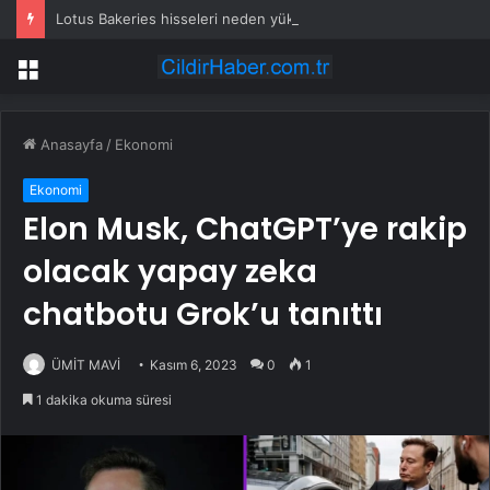
Lotus Bakeries hisseleri neden yükselişte?
Menü
Anasayfa
/
Ekonomi
Ekonomi
Elon Musk, ChatGPT’ye rakip
olacak yapay zeka
chatbotu Grok’u tanıttı
ÜMİT MAVİ
Kasım 6, 2023
0
1
1 dakika okuma süresi