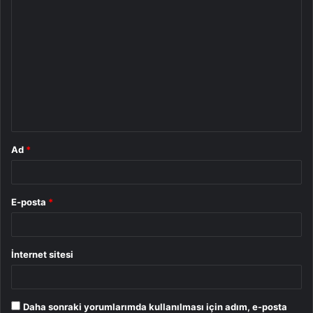
Y
o
r
u
m
*
Ad
*
E-posta
*
İnternet sitesi
Daha sonraki yorumlarımda kullanılması için adım, e-posta