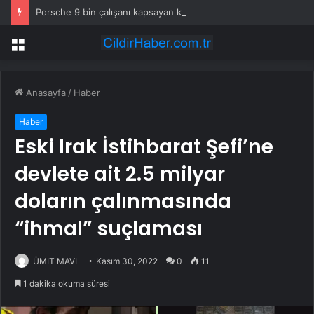
Porsche 9 bin çalışanı kapsayan küçülme planını onayladı
Menü
Anasayfa
/
Haber
Haber
Eski Irak İstihbarat Şefi’ne
devlete ait 2.5 milyar
doların çalınmasında
“ihmal” suçlaması
ÜMİT MAVİ
Kasım 30, 2022
0
11
1 dakika okuma süresi