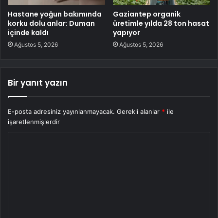
Hastane yoğun bakımında
Gaziantep organik
korku dolu anlar: Duman
üretimle yılda 28 ton hasat
içinde kaldı
yapıyor
Ağustos 5, 2026
Ağustos 5, 2026
Bir yanıt yazın
E-posta adresiniz yayınlanmayacak.
Gerekli alanlar
*
ile
işaretlenmişlerdir
Y
o
r
u
m
*