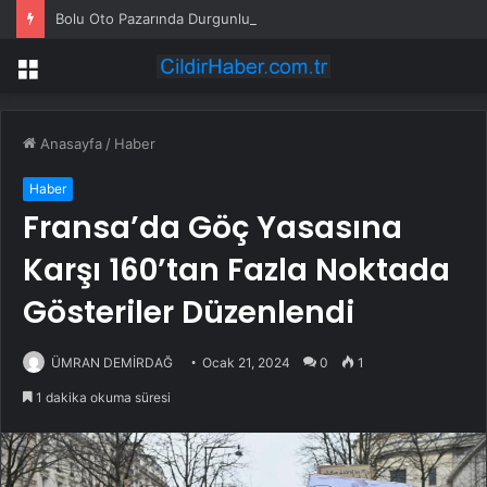
Bolu Oto Pazarında Durgunluk
Menü
Anasayfa
/
Haber
Haber
Fransa’da Göç Yasasına
Karşı 160’tan Fazla Noktada
Gösteriler Düzenlendi
ÜMRAN DEMİRDAĞ
Ocak 21, 2024
0
1
1 dakika okuma süresi