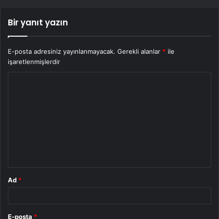
Bir yanıt yazın
E-posta adresiniz yayınlanmayacak.
Gerekli alanlar
*
ile
işaretlenmişlerdir
Y
o
r
u
m
*
Ad
*
E-posta
*