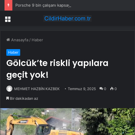
Porsche 9 bin çalışanı kapsayan küçülme planını onayladı
Menü
Anasayfa
/
Haber
Haber
Gölcük’te riskli yapılara
geçit yok!
MEHMET HAZBİN KAZBEK
Temmuz 9, 2025
0
0
Bir dakikadan az