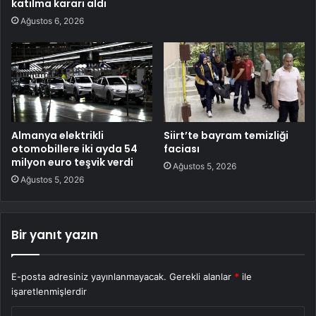
katılma kararı aldı
Ağustos 6, 2026
Almanya elektrikli
Siirt’te bayram temizliği
otomobillere iki ayda 54
faciası
milyon euro teşvik verdi
Ağustos 5, 2026
Ağustos 5, 2026
Bir yanıt yazın
E-posta adresiniz yayınlanmayacak.
Gerekli alanlar
*
ile
işaretlenmişlerdir