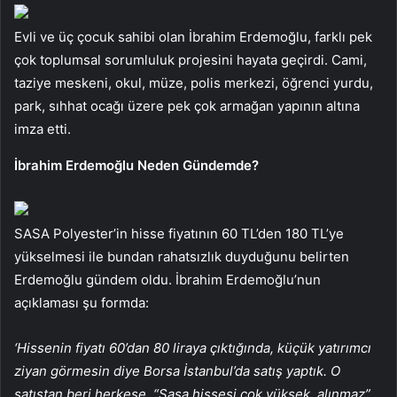
Evli ve üç çocuk sahibi olan İbrahim Erdemoğlu, farklı pek
çok toplumsal sorumluluk projesini hayata geçirdi. Cami,
taziye meskeni, okul, müze, polis merkezi, öğrenci yurdu,
park, sıhhat ocağı üzere pek çok armağan yapının altına
imza etti.
İbrahim Erdemoğlu Neden Gündemde?
SASA Polyester’in hisse fiyatının 60 TL’den 180 TL’ye
yükselmesi ile bundan rahatsızlık duyduğunu belirten
Erdemoğlu gündem oldu. İbrahim Erdemoğlu’nun
açıklaması şu formda:
‘Hissenin fiyatı 60’dan 80 liraya çıktığında, küçük yatırımcı
ziyan görmesin diye Borsa İstanbul’da satış yaptık. O
satıştan beri herkese, “Sasa hissesi çok yüksek, alınmaz”