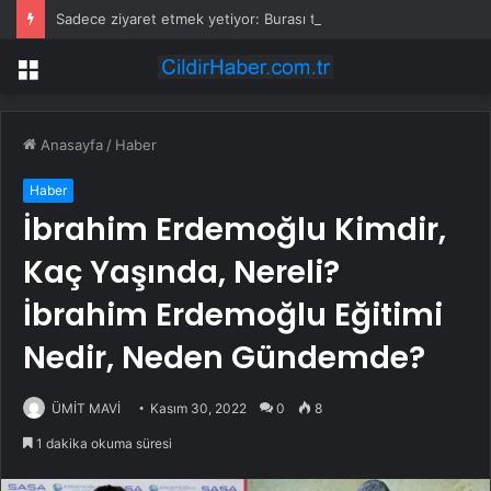
Sadece ziyaret etmek yetiyor: Burası turistlere altın veriyor
Menü
Anasayfa
/
Haber
Haber
İbrahim Erdemoğlu Kimdir,
Kaç Yaşında, Nereli?
İbrahim Erdemoğlu Eğitimi
Nedir, Neden Gündemde?
ÜMİT MAVİ
Kasım 30, 2022
0
8
1 dakika okuma süresi