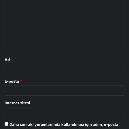
Y
o
r
u
m
*
Ad
*
E-posta
*
İnternet sitesi
Daha sonraki yorumlarımda kullanılması için adım, e-posta