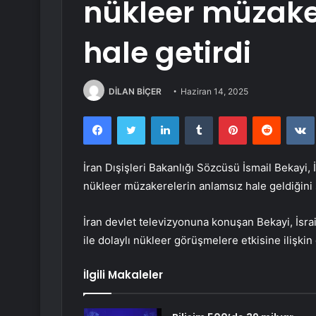
nükleer müzake
hale getirdi
DİLAN BİÇER
Haziran 14, 2025
Facebook
Twitter
LinkedIn
Tumblr
Pinterest
Reddit
İran Dışişleri Bakanlığı Sözcüsü İsmail Bekayi, İ
nükleer müzakerelerin anlamsız hale geldiğini 
İran devlet televizyonuna konuşan Bekayi, İsra
ile dolaylı nükleer görüşmelere etkisine ilişk
İlgili Makaleler