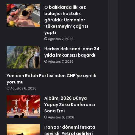
O balıklarda ilk kez
bulaşıcı hastalık
görüldü: Uzmanlar
‘tüketmeyin’ çağrısı
yaptı
Ağustos 7, 2026
Herkes deli sandı ama 34
yılda imkansızı başardı
Ağustos 7, 2026
Yeniden Refah Partisi’nden CHP’ye ayrılık
yorumu
Ağustos 6, 2026
Albüm: 2026 Dünya
Yapay Zeka Konferansı
Sona Erdi
Ağustos 6, 2026
İran zor dönemi fırsata
çevirdi: Petrol gelirleri