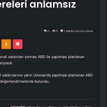
releri anlamsız
0
0
1 dakika okuma süresi
VKontakte
Odnoklassniki
Pocket
srail saldırıları sonrası ABD ile yapılması planlanan
söyledi.
il saldırılarının yarın Umman’da yapılması planlanan ABD
in değerlendirmelerde bulundu.