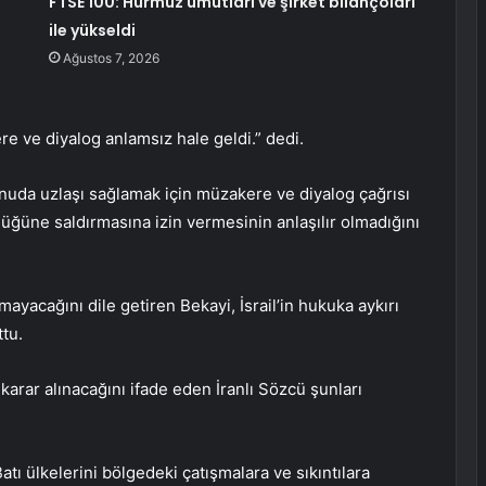
FTSE 100: Hürmüz umutları ve şirket bilançoları
ile yükseldi
Ağustos 7, 2026
ere ve diyalog anlamsız hale geldi.” dedi.
konuda uzlaşı sağlamak için müzakere ve diyalog çağrısı
ünlüğüne saldırmasına izin vermesinin anlaşılır olmadığını
rmayacağını dile getiren Bekayi, İsrail’in hukuka aykırı
tu.
karar alınacağını ifade eden İranlı Sözcü şunları
tı ülkelerini bölgedeki çatışmalara ve sıkıntılara