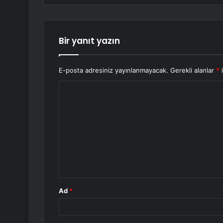
Bir yanıt yazın
E-posta adresiniz yayınlanmayacak.
Gerekli alanlar
*
i
Y
o
r
u
m
*
Ad
*