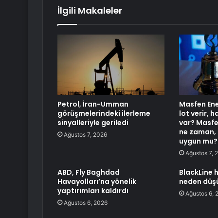
İlgili Makaleler
Petrol, İran-Umman
Masfen Ener
görüşmelerindeki ilerleme
lot verir, 
sinyalleriyle geriledi
var? Masfen
ne zaman, 
Ağustos 7, 2026
uygun mu?
Ağustos 7, 
ABD, Fly Baghdad
BlackLine 
Havayolları’na yönelik
neden düş
yaptırımları kaldırdı
Ağustos 6, 
Ağustos 6, 2026