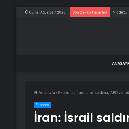
Niğde’de
Cuma, Ağustos 7 2026
Son Dakika Haberleri
ANASAY
Anasayfa
/
Ekonomi
/
İran: İsrail saldırısı, ABD’yle
Ekonomi
İran: İsrail saldı