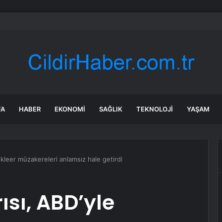
 Kayınpeder Cinayeti
FA
HABER
EKONOMI
SAĞLIK
TEKNOLOJI
YAŞAM
 nükleer müzakereleri anlamsız hale getirdi
rısı, ABD’yle