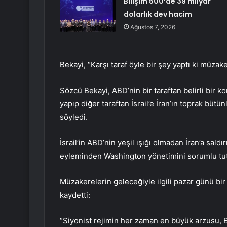
Bilişim 500’de 39 milyar
dolarlık dev hacim
Ağustos 7, 2026
Bekayi, “Karşı taraf öyle bir şey yaptı ki müzak
Sözcü Bekayi, ABD’nin bir taraftan belirli bir 
yapıp diğer taraftan İsrail’e İran’ın toprak büt
söyledi.
İsrail’in ABD’nin yeşil ışığı olmadan İran’a saldı
eyleminden Washington yönetimini sorumlu tut
Müzakerelerin geleceğiyle ilgili pazar günü bir 
kaydetti:
“Siyonist rejimin her zaman en büyük arzusu, Ba