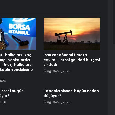
ji halka arzı kaç
İran zor dönemi fırsata
hangi bankalarda
çevirdi: Petrol gelirleri bütçeyi
 Enerji halka arz
sırtladı
katılım endeksine
Ağustos 6, 2026
2026
hissesi bugün
Taboola hissesi bugün neden
üyor?
düşüyor?
2026
Ağustos 6, 2026