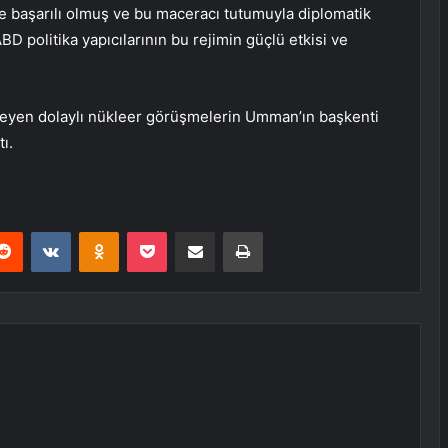
 başarılı olmuş ve bu maceracı tutumuyla diplomatik
ABD politika yapıcılarının bu rejimin güçlü etkisi ve
emeyen dolaylı nükleer görüşmelerin Umman’ın başkenti
ı.
erest
Reddit
VKontakte
Odnoklassniki
Pocket
E-Posta ile paylaş
Yazdır