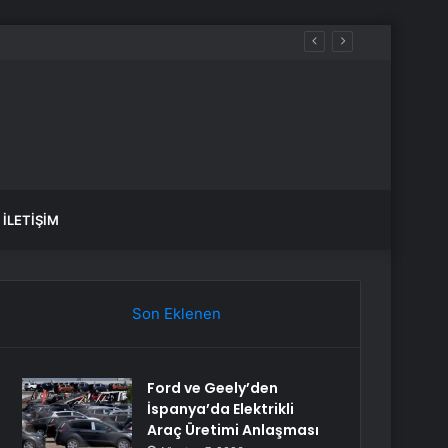
İLETIŞIM
Son Eklenen
Ford ve Geely’den
İspanya’da Elektrikli
Araç Üretimi Anlaşması