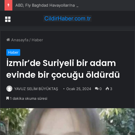
ABD, Fly Baghdad Havayolları’na yönelik yaptırımları kaldırdı
Menü
Anasayfa
/
Haber
Haber
İzmir’de Suriyeli bir adam
evinde bir çocuğu öldürdü
YAVUZ SELİM BÜYÜKTAŞ
Ocak 25, 2024
0
3
1 dakika okuma süresi