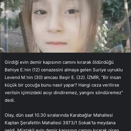
Girdiği evin demir kapısının camını kırarak öldürdüğü
Behiye E.’nin (12) cenazesini almaya gelen Suriye uyruklu
Levend M.’nin (30) amcası Beşir E. (32). İZMİR, “Bir insan
küçük bir çocuğa bunu nasıl yapar? Hangi ceza verilirse
verilsin içimizdeki acıyı dindiremez, yangını söndüremez”
dedi.
Olay, dün saat 10.30 sıralarında Karabağlar Mahallesi
Kaptan Şerafettin Mahallesi 3973/1 Sokak’ta meydana
geldi. Müstakil evin demir kapısının camını kırarak giren