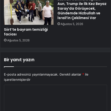
Aun, Trump ile İlk Kez Beyaz
Saray’da Görüşecek,
Gündemde Hizbullah ve
İsrail’in Çekilmesi Var
Ağustos 5, 2026
Siirt’te bayram temizliği
faciası
Ağustos 5, 2026
Bir yanıt yazın
E-posta adresiniz yayınlanmayacak.
Gerekli alanlar
*
ile
işaretlenmişlerdir
Y
o
r
u