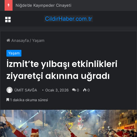
Niğde’de Kayınpeder Cinayeti
Menü
Anasayfa
/
Yaşam
Yaşam
İzmit’te yılbaşı etkinlikleri
ziyaretçi akınına uğradı
ÜMİT SAVĞA
Ocak 3, 2026
0
0
1 dakika okuma süresi