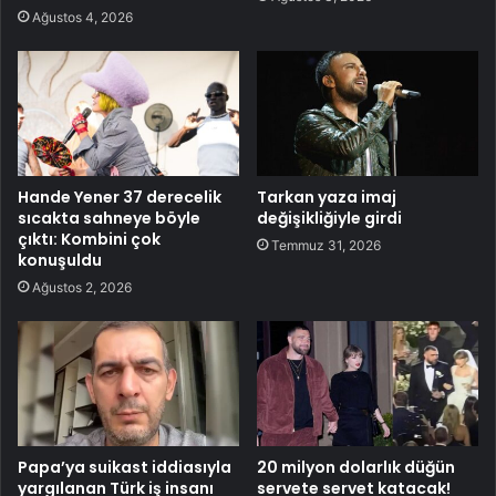
Ağustos 4, 2026
Hande Yener 37 derecelik
Tarkan yaza imaj
sıcakta sahneye böyle
değişikliğiyle girdi
çıktı: Kombini çok
Temmuz 31, 2026
konuşuldu
Ağustos 2, 2026
Papa’ya suikast iddiasıyla
20 milyon dolarlık düğün
yargılanan Türk iş insanı
servete servet katacak!