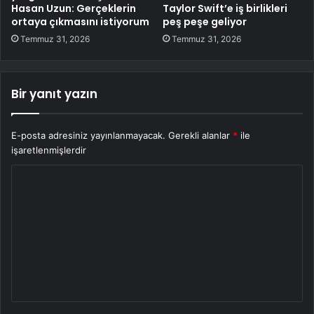
Hasan Uzun: Gerçeklerin
Taylor Swift’e iş birlikleri
ortaya çıkmasını istiyorum
peş peşe geliyor
Temmuz 31, 2026
Temmuz 31, 2026
Bir yanıt yazın
E-posta adresiniz yayınlanmayacak.
Gerekli alanlar
*
ile
işaretlenmişlerdir
Y
o
r
u
m
*