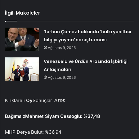
İlgili Makaleler
Turhan Çömez hakkında ‘halkı yanıltıcı
bilgiyi yayma’ soruşturması
Ağustos 9, 2026
Venezuela ve Ürdün Arasında İşbirliği
Anlaşmaları
Ağustos 9, 2026
Kırklareli
Oy
Sonuçlar 2019:
BağımsızMehmet Siyam Cessoğlu: %37,48
MHP Derya Bulut: %36,94