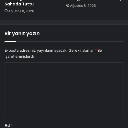
Sahada Tuttu
Ağustos 8, 2026
Ağustos 8, 2026
Bir yanıt yazın
E-posta adresiniz yayınlanmayacak.
Gerekli alanlar
*
ile
işaretlenmişlerdir
Y
o
r
u
m
*
Ad
*