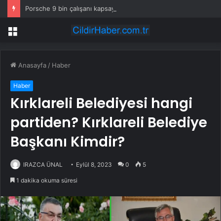
Porsche 9 bin çalışanı kapsayan küçülme planını onayladı
Menü
Anasayfa
/
Haber
Haber
Kırklareli Belediyesi hangi
partiden? Kırklareli Belediye
Başkanı Kimdir?
IRAZCA ÜNAL
Eylül 8, 2023
0
5
1 dakika okuma süresi