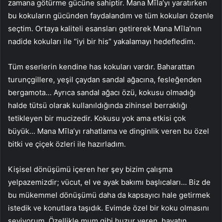
zamana götürme gücüne sahiptir. Mana Mīla’yı yaratırken
bu kokuların gücünden faydalandım ve tüm kokuları özenle
seçtim. Ortaya kaliteli esansları getirerek Mana Mīla’nın
nadide kokuları ile “iyi bir his” yakalamayı hedefledim.
Tüm eserlerin kendine has kokuları vardır. Baharattan
turunçgillere, yeşil çaydan sandal ağacına, fesleğenden
bergamota… Ayrıca sandal ağacı özü, kokusu olmadığı
halde tütsü olarak kullanıldığında zihinsel berraklığı
tetikleyen bir mucizedir. Kokusu yok ama etkisi çok
büyük… Mana Mīla’yı rahatlama ve dinginlik veren bu özel
bitki ve çiçek özleri ile hazırladım.
Kişisel dönüşümü içeren her şey bizim çalışma
yelpazemizdir; vücut, el ve ayak bakımı başlıcaları… Biz de
bu mükemmel dönüşümü daha da kapsayıcı hale getirmek
istedik ve konutlara taşıdık. Evimde özel bir koku olmasını
seviyorum. Özellikle mum gibi huzur veren, hayatın