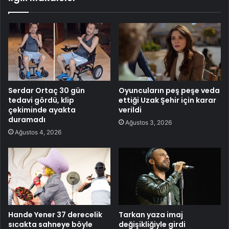
Serdar Ortaç 30 gün
Oyuncuların peş peşe veda
tedavi gördü, klip
ettiği Uzak Şehir için karar
çekiminde ayakta
verildi
duramadı
Ağustos 3, 2026
Ağustos 4, 2026
Hande Yener 37 derecelik
Tarkan yaza imaj
sıcakta sahneye böyle
değişikliğiyle girdi