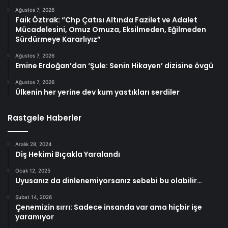
Ağustos 7, 2026
Faik Öztrak: “Chp Çatısı Altında Fazilet ve Adalet
Mücadelesini, Omuz Omuza, Eksilmeden, Eğilmeden
Sürdürmeye Kararlıyız”
Ağustos 7, 2026
Emine Erdoğan’dan ‘Şule: Senin Hikayen’ dizisine övgü
Ağustos 7, 2026
Ülkenin her yerine dev kum yastıkları serdiler
Rastgele Haberler
Aralık 28, 2024
Diş Hekimi Bıçakla Yaralandı
Ocak 12, 2025
Uyusanız da dinlenemiyorsanız sebebi bu olabilir…
Şubat 14, 2026
Çenemizin sırrı: Sadece insanda var ama hiçbir işe
yaramıyor