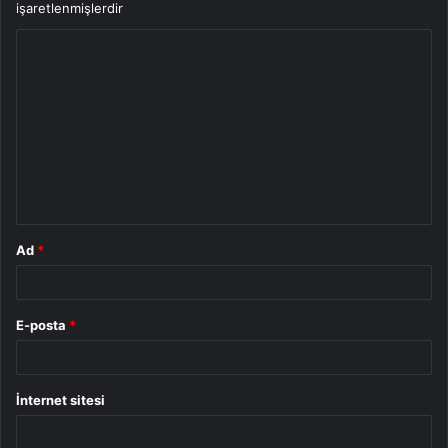
işaretlenmişlerdir
Y
o
r
u
m
*
Ad
*
E-posta
*
İnternet sitesi