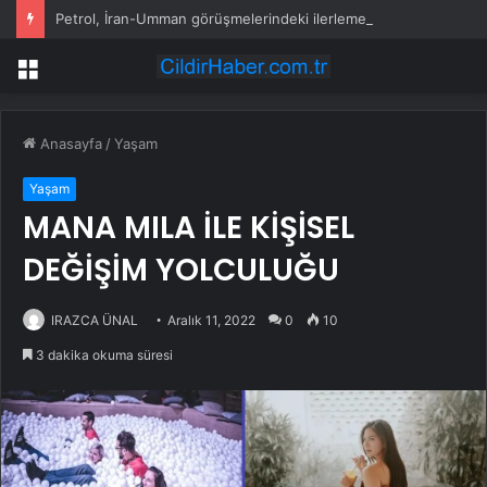
Petrol, İran-Umman görüşmelerindeki ilerleme sinyalleriyle geriledi
Menü
Anasayfa
/
Yaşam
Yaşam
MANA MILA İLE KİŞİSEL
DEĞİŞİM YOLCULUĞU
IRAZCA ÜNAL
Aralık 11, 2022
0
10
3 dakika okuma süresi