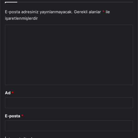
E-posta adresiniz yayınlanmayacak.
Gerekli alanlar
*
ile
işaretlenmişlerdir
Y
o
r
u
m
*
Ad
*
E-posta
*