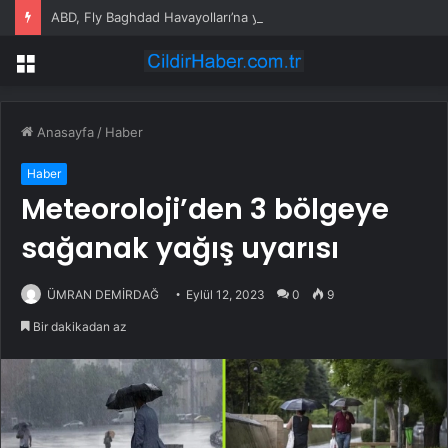
ABD, Fly Baghdad Havayolları’na yönelik yaptırımları kaldırdı
Menü
Anasayfa
/
Haber
Haber
Meteoroloji’den 3 bölgeye
sağanak yağış uyarısı
ÜMRAN DEMİRDAĞ
Eylül 12, 2023
0
9
Bir dakikadan az