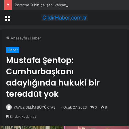
Porsche 9 bin çalışanı kapsayan küçülme planını onayladı
Menü
Anasayfa
/
Haber
Haber
Mustafa Şentop:
Cumhurbaşkanı
adaylığında hukuki bir
tereddüt yok
YAVUZ SELİM BÜYÜKTAŞ
Ocak 27, 2023
0
8
Bir dakikadan az