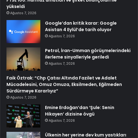
FTSE 100: Hürmüz umutları ve şirket bilançoları ile
yükseldi
Ağustos 7, 2026
Google’dan kritik karar: Google
Asistan 4 Eylül’de tarih oluyor
Ağustos 7, 2026
Petrol, İran-Umman görüşmelerindeki
ilerleme sinyalleriyle geriledi
Ağustos 7, 2026
Faik Öztrak: “Chp Çatısı Altında Fazilet ve Adalet
Mücadelesini, Omuz Omuza, Eksilmeden, Eğilmeden
Sürdürmeye Kararlıyız”
Ağustos 7, 2026
Emine Erdoğan’dan ‘Şule: Senin
Hikayen’ dizisine övgü
Ağustos 7, 2026
Ülkenin her yerine dev kum yastıkları