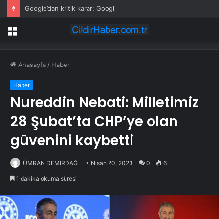
Google’dan kritik karar: Google Asistan 4 Eylül’de tarih oluyor
Menü
Anasayfa
/
Haber
Haber
Nureddin Nebati: Milletimiz
28 Şubat’ta CHP’ye olan
güvenini kaybetti
ÜMRAN DEMİRDAĞ
Nisan 20, 2023
0
6
1 dakika okuma süresi