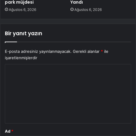
park müjdesi
Yandı
Ağustos 6, 2026
Ağustos 6, 2026
Bir yanıt yazın
E-posta adresiniz yayınlanmayacak.
Gerekli alanlar
*
ile
işaretlenmişlerdir
Y
o
r
u
m
*
Ad
*