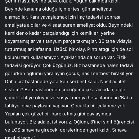
Şehir Hastanesi’ne sevk olduk. Yoğun bakımda kaldı.
Beyinde kanama olduğu için ertesi gün ameliyata
alamadılar. Kanı yavaşlatmak için ilaç tedavisi sonrası
ameliyata aldılar ve 4 saat süren ameliyat oldu. Beynindeki
kemikler o kadar parçalandığı için kemikleri yerine
koyamamışlar ve titanyum parça takmışlar. 36 tane vidayla
tutturmuşlar kafasına. Üzücü bir olay. Pıhtı attığı için de sol
kolunu tam kullanamıyor. Ayaklarında da sorun var. Fizik
tedavisi görüyor. Çok üzgünüz. Biz hastanede halen tedavi
görürken oğlumu yaralayan çocuk, nasıl serbest bırakılıyor.
Daha biz hastanede yatarken serbest kaldı. Nasıl adalet
sistemi? Ben hastaneden çocuğumu çıkaramadan, diğer
çocuk tahliye oluyor ve sosyal medya hesaplarından ‘Baba
tahliye’ diye paylaşım yapıyor. Çocukta bir çekinme yok.
Yapılan çok güzel bir hareketmiş gibi paylaşımda
bulunuyor. Biz adalet istiyoruz. Oğlum, 8’inci sınıf öğrencisi
ve LGS sınavına girecek, derslerinden geri kaldı. Sınava
nasıl girecek.”