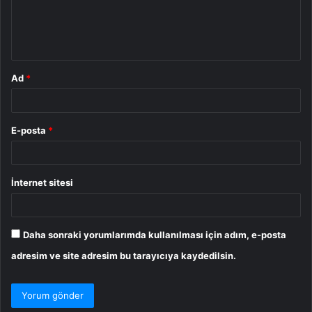
m
*
Ad
*
E-posta
*
İnternet sitesi
Daha sonraki yorumlarımda kullanılması için adım, e-posta
adresim ve site adresim bu tarayıcıya kaydedilsin.