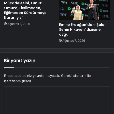
Mücadelesini, Omuz
Omuza, Eksilmeden,
Eğilmeden Sürdürmeye
Kararlıyız”
Ağustos 7, 2026
Emine Erdoğan’dan ‘Şule:
Senin Hikayen’ dizisine
övgü
Ağustos 7, 2026
Bir yanıt yazın
E-posta adresiniz yayınlanmayacak.
Gerekli alanlar
*
ile
işaretlenmişlerdir
Y
o
r
u