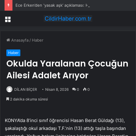
Ece Erken’den ‘yasak aşk’ açıklaması: Hukuki yollara başvuruyor
Menü
Anasayfa
/
Haber
Haber
Okulda Yaralanan Çocuğun
Ailesi Adalet Arıyor
DİLAN BİÇER
Nisan 8, 2026
0
0
2 dakika okuma süresi
KONYA’da 8’inci sınıf öğrencisi Hasan Berat Güldağı (13),
şakalaştığı okul arkadaşı T.F.’nin (13) attığı taşla başından