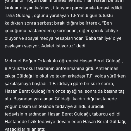
yaralandı. Yoğun bakım ünitesine kaldırılan Hasan Berat’ın
kırıklar oluşan kafatası, titanyum parçalarıyla tedavi edildi.
Taha Güldağı, oğlunu yaralayan T.F.’nin 6 gün tutuklu
kaldıktan sonra serbest bırakıldığını belirterek, “Ben
çocuğumu hastaneden çıkarmadan, diğer çocuk tahliye
oluyor ve sosyal medya hesaplarından ‘Baba tahliye’ diye
paylaşım yapıyor. Adalet istiyoruz” dedi.
Mehmet Beğen Ortaokulu öğrencisi Hasan Berat Güldağı,
8 Aralık’ta okul takımının antrenmanına gitti. Antrenman
çıkışı Güldağı ile okul ve takım arkadaşı T.F. yolda yürürken
şakalaşmaya başladı. T.F. iddiaya göre bir süre sonra,
Hasan Berat Güldağı’nın önce ayağına, sonra da başına taş
attı. Başından yaralanan Güldağı, kaldırıldığı hastanede
yoğun bakım ünitesinde tedaviye alındı. Buradaki
tedavisinin ardından Hasan Berat Güldağı, taburcu edildi.
Hastanede fizik tedaviye devam eden Hasan Berat Güldağı,
yaşadıklarını anlattı: