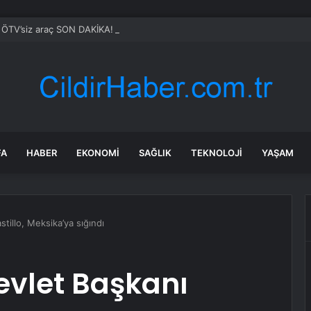
ÖTV’siz araç SON DAKİKA! Emekliye ÖTV’siz araç Meclis’ten geçti mi? Eme
FA
HABER
EKONOMI
SAĞLIK
TEKNOLOJI
YAŞAM
tillo, Meksika’ya sığındı
evlet Başkanı