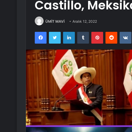
Castillo, Meksik
ÜMİT MAVİ
Aralık 12, 2022
Facebook
Twitter
LinkedIn
Tumblr
Pinterest
Reddit