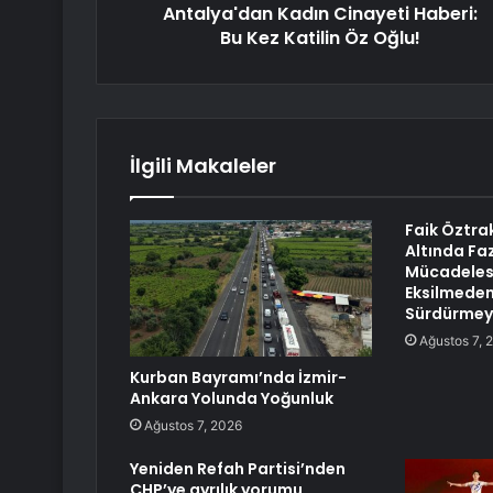
Antalya'dan Kadın Cinayeti Haberi:
Bu Kez Katilin Öz Oğlu!
İlgili Makaleler
Faik Öztra
Altında Faz
Mücadeles
Eksilmeden
Sürdürmeye
Ağustos 7, 
Kurban Bayramı’nda İzmir-
Ankara Yolunda Yoğunluk
Ağustos 7, 2026
Yeniden Refah Partisi’nden
CHP’ye ayrılık yorumu