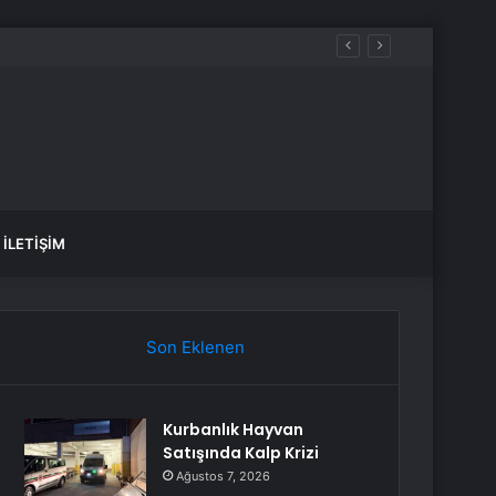
kliye ÖTV’siz araç şartları neler?
İLETIŞIM
Son Eklenen
Kurbanlık Hayvan
Satışında Kalp Krizi
Ağustos 7, 2026