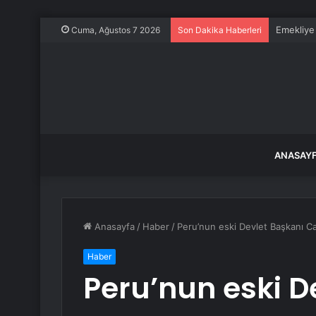
Emekliye 
Cuma, Ağustos 7 2026
Son Dakika Haberleri
ANASAY
Anasayfa
/
Haber
/
Peru’nun eski Devlet Başkanı Cas
Haber
Peru’nun eski D