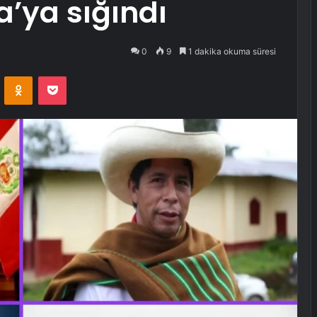
a’ya sığındı
0
9
1 dakika okuma süresi
VKontakte
Odnoklassniki
Pocket