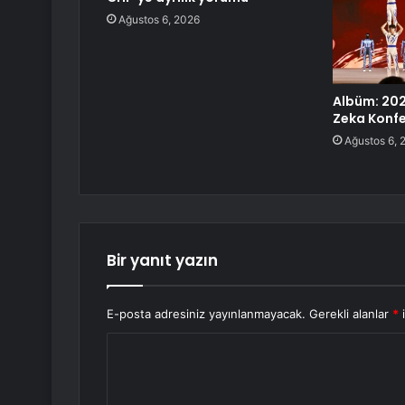
Ağustos 6, 2026
Albüm: 20
Zeka Konfe
Ağustos 6, 
Bir yanıt yazın
E-posta adresiniz yayınlanmayacak.
Gerekli alanlar
*
i
Y
o
r