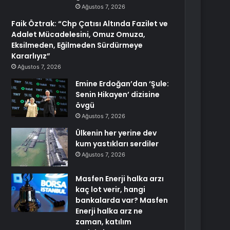
Ağustos 7, 2026
Faik Öztrak: “Chp Çatısı Altında Fazilet ve
Adalet Mücadelesini, Omuz Omuza,
Eksilmeden, Eğilmeden Sürdürmeye
Kararlıyız”
Ağustos 7, 2026
Emine Erdoğan’dan ‘Şule:
Senin Hikayen’ dizisine
övgü
Ağustos 7, 2026
Ülkenin her yerine dev
kum yastıkları serdiler
Ağustos 7, 2026
Masfen Enerji halka arzı
kaç lot verir, hangi
bankalarda var? Masfen
Enerji halka arz ne
zaman, katılım