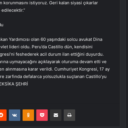
 korunmasını istiyoruz. Geri kalan siyasi çıkarlar
 edilecektir.”
du
kan Yardımcısı olan 60 yaşındaki solcu avukat Dina
evlet lideri oldu. Peru’da Castillo dün, kendisini
esi’ni feshederek acil durum ilan ettiğini duyurdu.
arına uymayacağını açıklayarak oturuma devam etti ve
n alınmasına karar verildi. Cumhuriyet Kongresi, 17 ay
re zarfında defalarca yolsuzlukla suçlanan Castillo’yu
 MEKSİKA ŞEHRİ
erest
Reddit
VKontakte
Odnoklassniki
Pocket
E-Posta ile paylaş
Yazdır