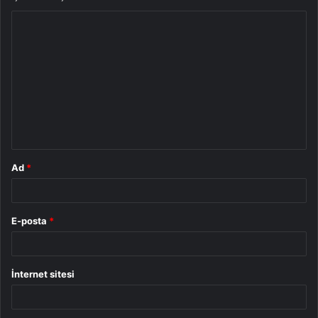
Y
o
r
u
m
*
Ad
*
E-posta
*
İnternet sitesi