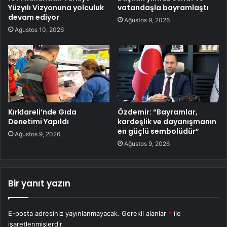
Yüzyılı Vizyonuna yolculuk
vatandaşla bayramlaştı
devam ediyor
Ağustos 9, 2026
Ağustos 10, 2026
Kırklareli’nde Gıda
Özdemir: “Bayramlar,
Denetimi Yapıldı
kardeşlik ve dayanışmanın
en güçlü sembolüdür”
Ağustos 9, 2026
Ağustos 9, 2026
Bir yanıt yazın
E-posta adresiniz yayınlanmayacak.
Gerekli alanlar
*
ile
işaretlenmişlerdir