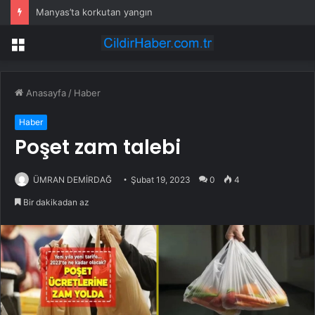
Manyas’ta korkutan yangın
Menü
Anasayfa
/
Haber
Haber
Poşet zam talebi
ÜMRAN DEMİRDAĞ
Şubat 19, 2023
0
4
Bir dakikadan az