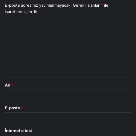
E-posta adresiniz yayınlanmayacak.
Gerekli alanlar
*
ile
işaretlenmişlerdir
Y
o
r
u
m
*
Ad
*
E-posta
*
İnternet sitesi