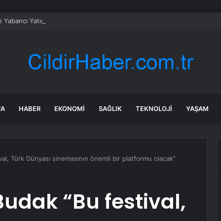
e Yabancı Yatırımlar Artıyor
FA
HABER
EKONOMI
SAĞLIK
TEKNOLOJI
YAŞAM
val, Türk Dünyası sinemasının önemli bir platformu olacak”
 Budak “Bu festival,