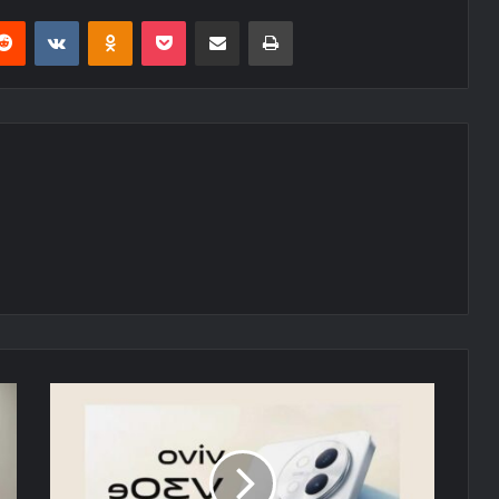
erest
Reddit
VKontakte
Odnoklassniki
Pocket
E-Posta ile paylaş
Yazdır