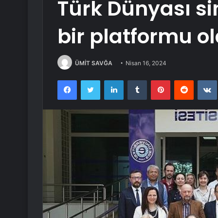
Türk Dünyası s
bir platformu o
ÜMİT SAVĞA
Nisan 16, 2024
Facebook
Twitter
LinkedIn
Tumblr
Pinterest
Reddit