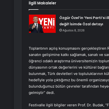
İlgili Makaleler
Özgür Özel’in ‘Yeni Parti’si il
değil! İsimde Özal detayı
Ağustos 8, 2026
Toplantının açılış konuşmasını gerçekleştiren R
sanatın gelişimine katkı sağlamak, sanatı ve sa
öğrenci odaklı araştırma üniversitemizin toplum
dünyasının ortak değerlerini ve kültürel bağla
bulunmak, Türk devletleri ve topluluklarının kü
hedefiyle yola çıktığımız bu önemli organizasyo
bulunduğumuz bütün çevreler tarafından heyec
gelmiştir” dedi.
Festivalle ilgili bilgiler veren Prof. Dr. Budak,