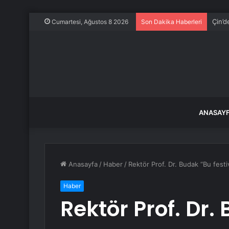
Çin’d
Cumartesi, Ağustos 8 2026
Son Dakika Haberleri
ANASAY
Anasayfa
/
Haber
/
Rektör Prof. Dr. Budak “Bu festi
Haber
Rektör Prof. Dr.