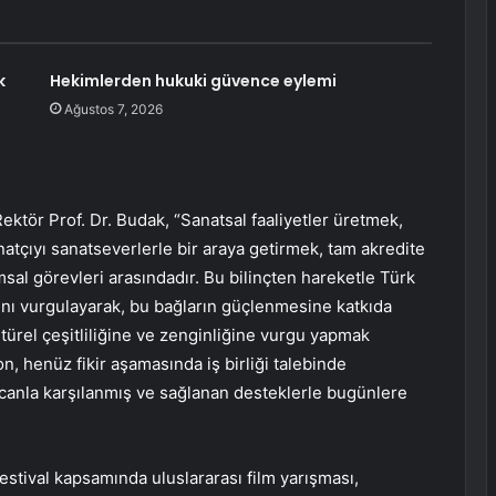
k
Hekimlerden hukuki güvence eylemi
Ağustos 7, 2026
ektör Prof. Dr. Budak, “Sanatsal faaliyetler üretmek,
natçıyı sanatseverlerle bir araya getirmek, tam akredite
sal görevleri arasındadır. Bu bilinçten hareketle Türk
rını vurgulayarak, bu bağların güçlenmesine katkıda
ltürel çeşitliliğine ve zenginliğine vurgu yapmak
n, henüz fikir aşamasında iş birliği talebinde
anla karşılanmış ve sağlanan desteklerle bugünlere
 “Festival kapsamında uluslararası film yarışması,