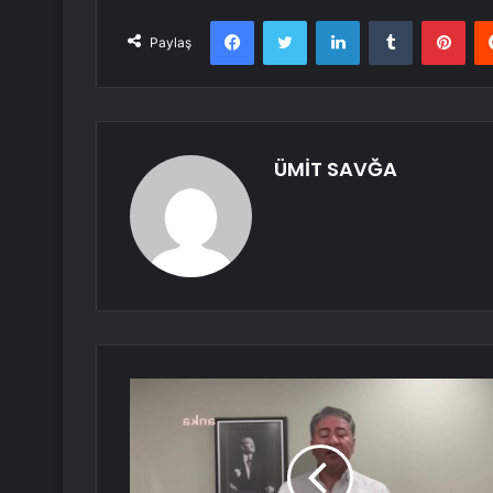
Facebook
Twitter
LinkedIn
Tumblr
Pint
Paylaş
ÜMİT SAVĞA