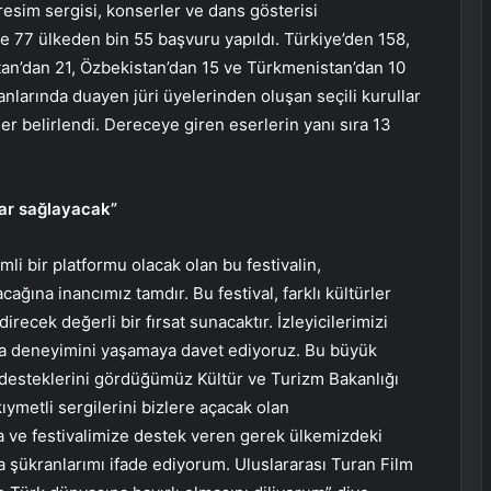
, resim sergisi, konserler ve dans gösterisi
e 77 ülkeden bin 55 başvuru yapıldı. Türkiye’den 158,
tan’dan 21, Özbekistan’dan 15 ve Türkmenistan’dan 10
lanlarında duayen jüri üyelerinden oluşan seçili kurullar
r belirlendi. Dereceye giren eserlerin yanı sıra 13
lar sağlayacak”
li bir platformu olacak olan bu festivalin,
cağına inancımız tamdır. Bu festival, farklı kültürler
irecek değerli bir fırsat sunacaktır. İzleyicilerimizi
ema deneyimini yaşamaya davet ediyoruz. Bu büyük
 desteklerini gördüğümüz Kültür ve Turizm Bakanlığı
etli sergilerini bizlere açacak olan
a ve festivalimize destek veren gerek ülkemizdeki
 şükranlarımı ifade ediyorum. Uluslararası Turan Film