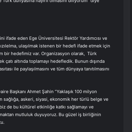
e Türk dünyasına hayırlı olmasını diliyorum” diye
ini ifade eden Ege Üniversitesi Rektör Yardımcısı ve
ızılelma, ulaşılmak istenen bir hedefi ifade etmek için
zim bir hedefimiz var. Organizasyon olarak, Türk
k çatı altında toplamayı hedefledik. Bunun dışında
asıtası ile paylaşılmasını ve tüm dünyaya tanıtılmasını
Daire Başkanı Ahmet Şahin “Yaklaşık 100 milyon
n sağlığa, askeri, siyasi, ekonomik her türlü belge ve
biz de bu kültürel etkinliğe katkı sağlamayı ve
lmaktan mutluluk duyuyoruz. Bu güzel iş birliğinin
u.