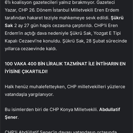
6’lı koalisyon gazetecileri yalnız bırakmıyor. Gazeteci
Yazar, CHP 26. Dönem İstanbul Milletvekili Eren Erdem
tarafından hakaret teziyle mahkemeye sevk edildi.
Şükrü
Sak
2 ay 27 gün hapis cezasına çarptırıldı. CHP’li Eren
Erdem’in açtığı dava nedeniyle Şükrü Sak, Yozgat E Tipi
Kapalı Cezaevi’ne konuldu. Şükrü Sak, 28 Şubat sürecinde
yıllarca cezaevinde kaldı.
100 VAKA 400 BİN LİRALIK TAZMİNAT İLE İNTİHARIN EN
İYİSİNE ÇIKARTILDI!
Halk henüz muhalefetteyken, CHP milletvekilleri yüzlerce
vatandaşla yargılanıyor.
Bu isimlerden biri de CHP Konya Milletvekili.
Abdullatif
Şener
.
CHP’li Abdüllatif Şener’in davası vatandaşın ortasında.