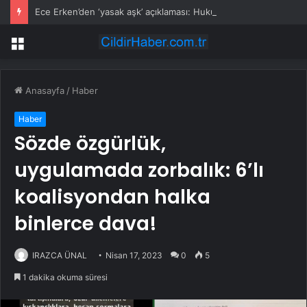
Ece Erken’den ‘yasak aşk’ açıklaması: Hukuki yollara başvuruyor
Menü
Anasayfa
/
Haber
Haber
Sözde özgürlük,
uygulamada zorbalık: 6’lı
koalisyondan halka
binlerce dava!
IRAZCA ÜNAL
Nisan 17, 2023
0
5
1 dakika okuma süresi