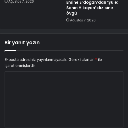
Ağustos 7, 2026
Emine Erdoğan’dan ‘Şule:
Senin Hikayen’ dizisine
övgü
Ağustos 7, 2026
Bir yanıt yazın
E-posta adresiniz yayınlanmayacak.
Gerekli alanlar
*
ile
işaretlenmişlerdir
Y
o
r
u
m
*