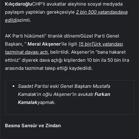
Kılıçdaroğlu
CHP’li avukatlar aleyhine sosyal medyada
paylaşım yaptıkları gerekçesiyle
2 bin 500 vatandaş
dava
edildi
azimli.
AK Parti hükümeti”
tiranlık dönemi
Güzel Parti Genel
Başkanı, ”
Meral Akşener
‘ile ilgili
15 bin
Türk vatandaşı
tazminat davası açtı.
belirtildi. Akşener’in “bana hakaret
ettiniz” diyerek dava açtığı kişilerden 10 bin ila 50 bin lira
arasında tazminat talep ettiği kaydedildi.
Saadet Partisi eski Genel Başkanı Mustafa
Kamalak’ın oğlu Akşener’in avukatı
Furkan
Kamalak
yapmak.
Basına Sansür ve Zindan