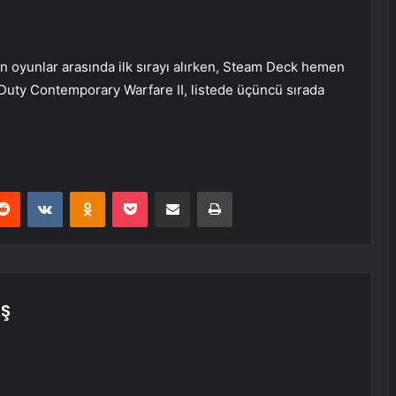
n oyunlar arasında ilk sırayı alırken, Steam Deck hemen
f Duty Contemporary Warfare II, listede üçüncü sırada
erest
Reddit
VKontakte
Odnoklassniki
Pocket
E-Posta ile paylaş
Yazdır
AŞ