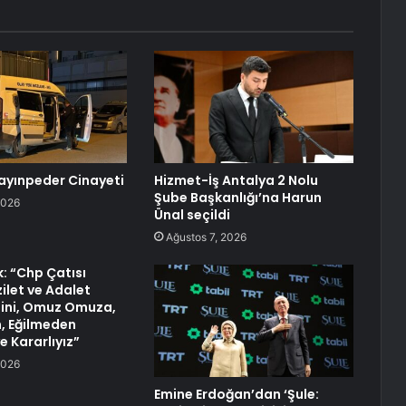
ayınpeder Cinayeti
Hizmet-İş Antalya 2 Nolu
Şube Başkanlığı’na Harun
2026
Ünal seçildi
Ağustos 7, 2026
k: “Chp Çatısı
ilet ve Adalet
ini, Omuz Omuza,
, Eğilmeden
 Kararlıyız”
2026
Emine Erdoğan’dan ‘Şule: