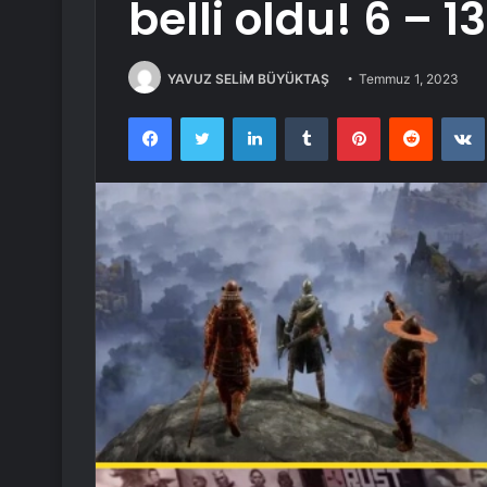
belli oldu! 6 – 
YAVUZ SELİM BÜYÜKTAŞ
Temmuz 1, 2023
Facebook
Twitter
LinkedIn
Tumblr
Pinterest
Reddit