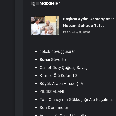
İlgili Makaleler
Başkan Aydın Osmangazi’ni
Nabzını Sahada Tuttu
Ağustos 8, 2026
sokak dövüşçüsü 6
Buhar
Güverte
Call of Duty Çağdaş Savaş II
Kırmızı Ölü Kefaret 2
Büyük Araba Hırsızlığı V
YILDIZ ALANI
Tom Clancy’nin Gökkuşağı Altı Kuşatması
Son Denemeler
Assassin’s Creed Valhalla