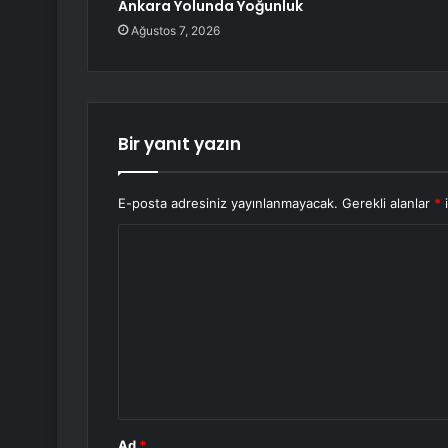
Ankara Yolunda Yoğunluk
Ağustos 7, 2026
Bir yanıt yazın
E-posta adresiniz yayınlanmayacak.
Gerekli alanlar
*
i
Y
o
r
u
m
*
Ad
*