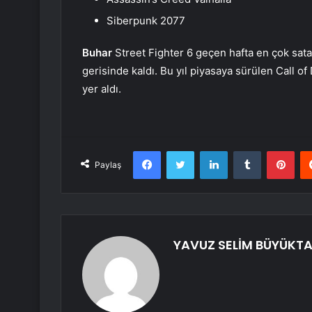
Siberpunk 2077
Buhar
Street Fighter 6 geçen hafta en çok sata
gerisinde kaldı. Bu yıl piyasaya sürülen Call o
yer aldı.
Facebook
Twitter
LinkedIn
Tumblr
Pint
Paylaş
YAVUZ SELİM BÜYÜKT