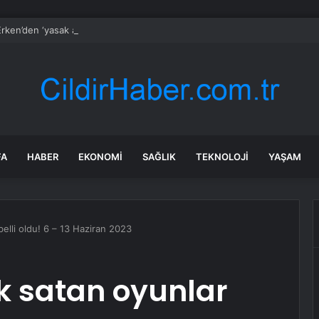
rken’den ‘yasak aşk’ açıklaması: Hukuki yollara başvuruyor
FA
HABER
EKONOMI
SAĞLIK
TEKNOLOJI
YAŞAM
elli oldu! 6 – 13 Haziran 2023
k satan oyunlar