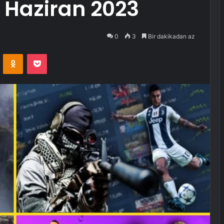
13 Haziran 2023
0
3
Bir dakikadan az
VKontakte
Odnoklassniki
Pocket