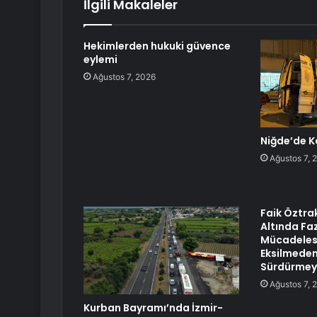
İlgili Makaleler
Hekimlerden hukuki güvence
eylemi
Ağustos 7, 2026
Niğde’de K
Ağustos 7, 
Faik Öztra
Altında Faz
Mücadeles
Eksilmeden
Sürdürmeye
Ağustos 7, 
Kurban Bayramı’nda İzmir-