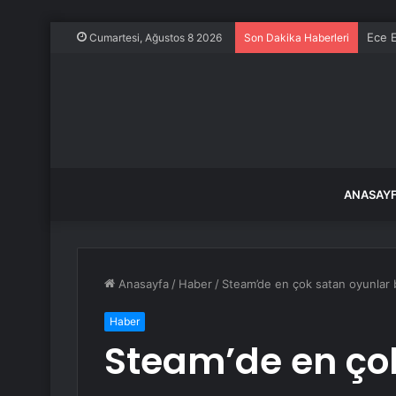
Ece E
Cumartesi, Ağustos 8 2026
Son Dakika Haberleri
ANASAY
Anasayfa
/
Haber
/
Steam’de en çok satan oyunlar b
Haber
Steam’de en ço