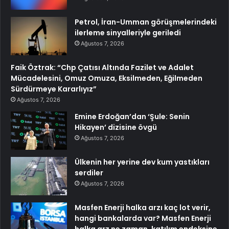
Petrol, İran-Umman görüşmelerindeki
ilerleme sinyalleriyle geriledi
Ağustos 7, 2026
Faik Öztrak: “Chp Çatısı Altında Fazilet ve Adalet
Mücadelesini, Omuz Omuza, Eksilmeden, Eğilmeden
Sürdürmeye Kararlıyız”
Ağustos 7, 2026
Emine Erdoğan’dan ‘Şule: Senin
Hikayen’ dizisine övgü
Ağustos 7, 2026
Ülkenin her yerine dev kum yastıkları
serdiler
Ağustos 7, 2026
Masfen Enerji halka arzı kaç lot verir,
hangi bankalarda var? Masfen Enerji
halka arz ne zaman, katılım endeksine