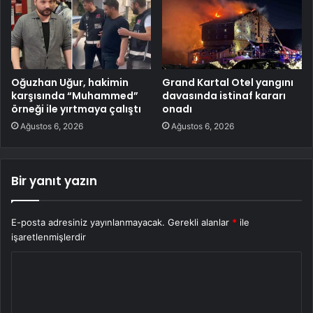
Oğuzhan Uğur, hakimin
Grand Kartal Otel yangını
karşısında “Muhammed”
davasında istinaf kararı
örneği ile yırtmaya çalıştı
onadı
Ağustos 6, 2026
Ağustos 6, 2026
Bir yanıt yazın
E-posta adresiniz yayınlanmayacak.
Gerekli alanlar
*
ile
işaretlenmişlerdir
Y
o
r