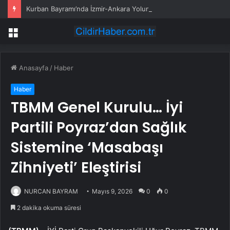
Kurban Bayramı’nda İzmir-Ankara Yolunda Yoğunluk
Menü
Anasayfa
/
Haber
Haber
TBMM Genel Kurulu… İyi
Partili Poyraz’dan Sağlık
Sistemine ‘Masabaşı
Zihniyeti’ Eleştirisi
NURCAN BAYRAM
Mayıs 9, 2026
0
0
2 dakika okuma süresi