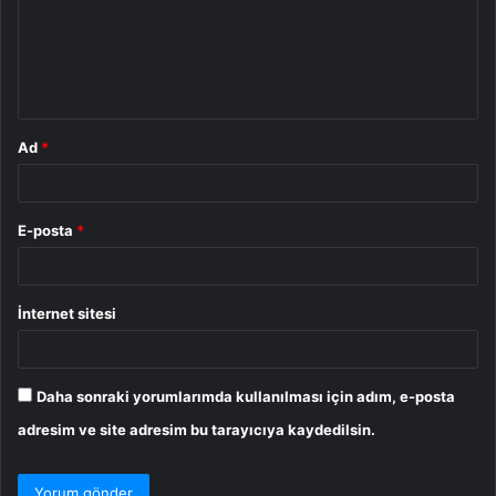
u
m
*
Ad
*
E-posta
*
İnternet sitesi
Daha sonraki yorumlarımda kullanılması için adım, e-posta
adresim ve site adresim bu tarayıcıya kaydedilsin.