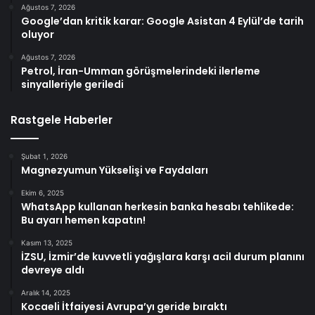
Ağustos 7, 2026
Google’dan kritik karar: Google Asistan 4 Eylül’de tarih
oluyor
Ağustos 7, 2026
Petrol, İran-Umman görüşmelerindeki ilerleme
sinyalleriyle geriledi
Rastgele Haberler
Şubat 1, 2026
Magnezyumun Yükselişi ve Faydaları
Ekim 6, 2025
WhatsApp kullanan herkesin banka hesabı tehlikede:
Bu ayarı hemen kapatın!
Kasım 13, 2025
İZSU, İzmir’de kuvvetli yağışlara karşı acil durum planını
devreye aldı
Aralık 14, 2025
Kocaeli İtfaiyesi Avrupa’yı geride bıraktı