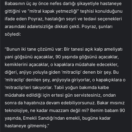
Babasının üç ay önce nefes darlığı şikayetiyle hastaneye
gittiğini ve “mitral kapak yetmezliği” teşhisi konulduğunu
ifade eden Poyraz, hastalığın seyri ve tedavi seçenekleri
arasındaki adaletsizliğe dikkati çekti. Poyraz, şunları
söyledi:
“Bunun iki tane çözümü var: Bir tanesi açık kalp ameliyatı
yani göğsünü açacaklar, 90 yaşında göğsünü açacaklar,
kemiklerini açacaklar, o kapaklara müdahale edecekler,
diğeri, anjiyo yoluyla giden ‘mitraclip’ denen bir şey. Bu
‘mitraclip’ denilen şey, anjiyoyla giriyorlar, o kapakçıklara o
‘mitraclip’leri takıyorlar. Tabii yoğun bakımda kalbe
müdahale edildiği için ertesi gün servistesiniz, ondan
sonra da hayatınıza devam edebiliyorsunuz. Bakar mısınız
teknolojiye, ne kadar muazzam değil mi? Benim babam 90
yaşında, Emekli Sandığı’ndan emekli, bugüne kadar
hastaneye gitmemiş.”