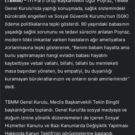
(TBMM)
– İYİ Parti Grup Başkanvekili Uğur Poyraz, TBMM
Genel Kurulu’nda yaptığı konuşmada, sağlık sistemindeki
bürokratik engelleri ve Sosyal Güvenlik Kurumu’nun (SGK)
ödeme politikalarına tepki gösterdi. 90 yaşındaki babasının
yaşadığı sağlık sorununu ve tedavi sürecini anlatan Poyraz,
modern tıbbi imkanlar varken hastaların ağır ameliyatlara
zorlanmasına tepki göstererek, “Benim babam hayatta ama
bunu yaptıramayan hangi evladın babası hayatını
kaybettiyse vebali vallahi, billahi, tallahi bu memleketi
masa başından yöneten, bu empatiyi, bu duyarlılığı
kuramayan bürokratlarınızın ve onların sıralı amirlerinindir”
dedi.
TBMM Genel Kurulu, Meclis Başkanvekili Tekin Bingöl
başkanlığında toplandı. Genel Kurul’da sosyal medyaya ve
doğum iznine yönelik düzenlemeleri de içeren Sosyal
Hizmetler Kanunu ve Bazı Kanunlarda Değişiklik Yapılması
Hakkında Kanun Teklifi’nin görüşmelerine başlandı.