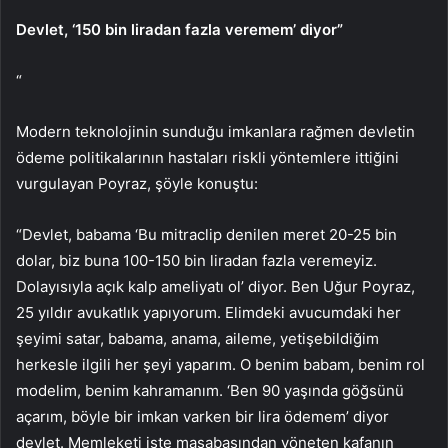
Devlet, ‘150 bin liradan fazla veremem’ diyor”
“
Modern teknolojinin sunduğu imkanlara rağmen devletin
ödeme politikalarının hastaları riskli yöntemlere ittiğini
vurgulayan Poyraz, şöyle konuştu:
“Devlet, babama ‘Bu mitraclip denilen meret 20-25 bin
dolar, biz buna 100-150 bin liradan fazla veremeyiz.
Dolayısıyla açık kalp ameliyatı ol’ diyor. Ben Uğur Poyraz,
25 yıldır avukatlık yapıyorum. Elimdeki avucumdaki her
şeyimi satar, babama, anama, aileme, yetişebildiğim
herkesle ilgili her şeyi yaparım. O benim babam, benim rol
modelim, benim kahramanım. ‘Ben 90 yaşında göğsünü
açarım, böyle bir imkan varken bir lira ödemem’ diyor
devlet. Memleketi işte masabaşından yöneten kafanın