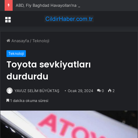
ABD, Fly Baghdad Havayolları’na yönelik yaptırımları kaldırdı
Menü
Anasayfa
/
Teknoloji
Teknoloji
Toyota sevkiyatları
durdurdu
YAVUZ SELİM BÜYÜKTAŞ
Ocak 29, 2024
0
2
1 dakika okuma süresi