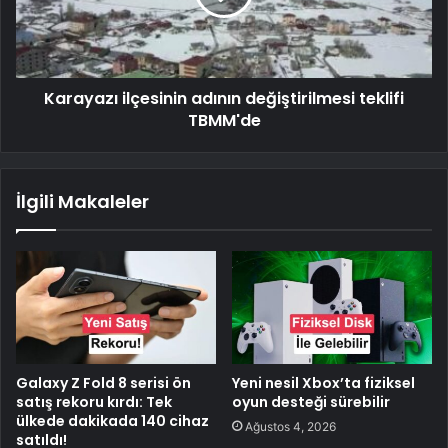
Karayazı ilçesinin adının değiştirilmesi teklifi
TBMM'de
İlgili Makaleler
Galaxy Z Fold 8 serisi ön
Yeni nesil Xbox’ta fiziksel
satış rekoru kırdı: Tek
oyun desteği sürebilir
ülkede dakikada 140 cihaz
Ağustos 4, 2026
satıldı!