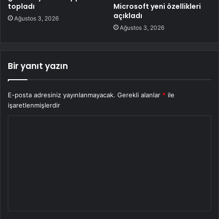
topladı
Microsoft yeni özellikleri
açıkladı
Ağustos 3, 2026
Ağustos 3, 2026
Bir yanıt yazın
E-posta adresiniz yayınlanmayacak.
Gerekli alanlar
*
ile
işaretlenmişlerdir
Y
o
r
u
m
*