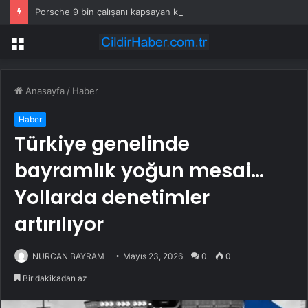
Porsche 9 bin çalışanı kapsayan küçülme planını onayladı
Menü
Anasayfa
/
Haber
Haber
Türkiye genelinde
bayramlık yoğun mesai…
Yollarda denetimler
artırılıyor
NURCAN BAYRAM
Mayıs 23, 2026
0
0
Bir dakikadan az