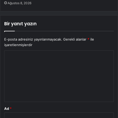
Ağustos 8, 2026
Bir yanıt yazın
E-posta adresiniz yayınlanmayacak.
Gerekli alanlar
*
ile
işaretlenmişlerdir
Y
o
r
u
m
*
Ad
*