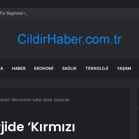
Fly Baghdad Havayolları’na yönelik yaptırımları kaldırdı
FA
HABER
EKONOMI
SAĞLIK
TEKNOLOJI
YAŞAM
Mavisi’: Mücevher satıp dolar basacak
jide ‘Kırmızı