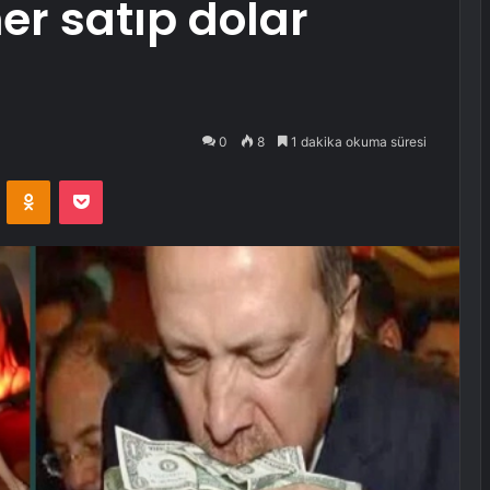
er satıp dolar
0
8
1 dakika okuma süresi
VKontakte
Odnoklassniki
Pocket