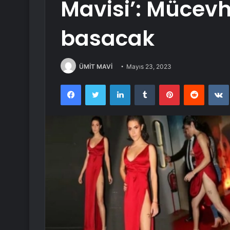
Mavisi’: Mücevh
basacak
ÜMİT MAVİ
Mayıs 23, 2023
Facebook
Twitter
LinkedIn
Tumblr
Pinterest
Reddit