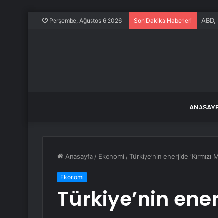
ABD, 
Perşembe, Ağustos 6 2026
Son Dakika Haberleri
ANASAY
Anasayfa
/
Ekonomi
/
Türkiye’nin enerjide ‘Kırmızı 
Ekonomi
Türkiye’nin ener