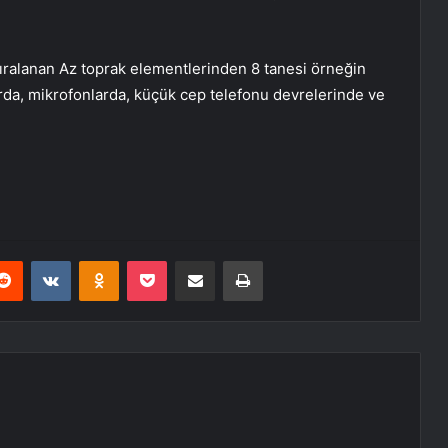
sıralanan Az toprak elementlerinden 8 tanesi örneğin
rda, mikrofonlarda, küçük cep telefonu devrelerinde ve
erest
Reddit
VKontakte
Odnoklassniki
Pocket
E-Posta ile paylaş
Yazdır