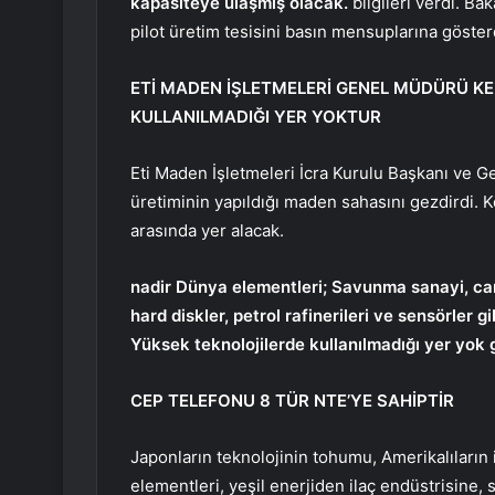
kapasiteye ulaşmış olacak.
bilgileri verdi. B
pilot üretim tesisini basın mensuplarına göster
ETİ MADEN İŞLETMELERİ GENEL MÜDÜRÜ KE
KULLANILMADIĞI YER YOKTUR
Eti Maden İşletmeleri İcra Kurulu Başkanı ve 
üretiminin yapıldığı maden sahasını gezdirdi. K
arasında yer alacak.
nadir Dünya elementleri; Savunma sanayi, cam s
hard diskler, petrol rafinerileri ve sensörler
Yüksek teknolojilerde kullanılmadığı yer yok 
CEP TELEFONU 8 TÜR NTE’YE SAHİPTİR
Japonların teknolojinin tohumu, Amerikalıların i
elementleri, yeşil enerjiden ilaç endüstrisin