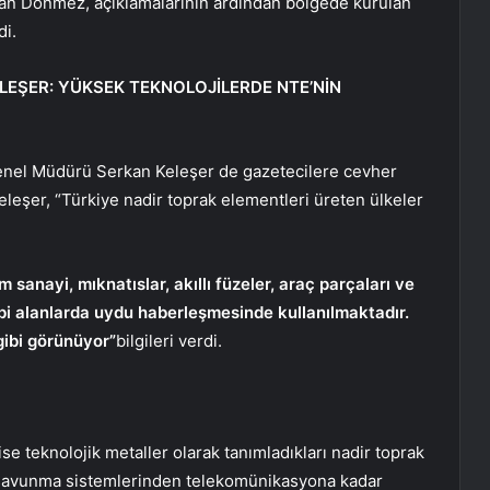
akan Dönmez, açıklamalarının ardından bölgede kurulan
di.
LEŞER: YÜKSEK TEKNOLOJİLERDE NTE’NİN
Genel Müdürü Serkan Keleşer de gazetecilere cevher
eleşer, “Türkiye nadir toprak elementleri üreten ülkeler
anayi, mıknatıslar, akıllı füzeler, araç parçaları ve
 gibi alanlarda uydu haberleşmesinde kullanılmaktadır.
gibi görünüyor”
bilgileri verdi.
se teknolojik metaller olarak tanımladıkları nadir toprak
e, savunma sistemlerinden telekomünikasyona kadar