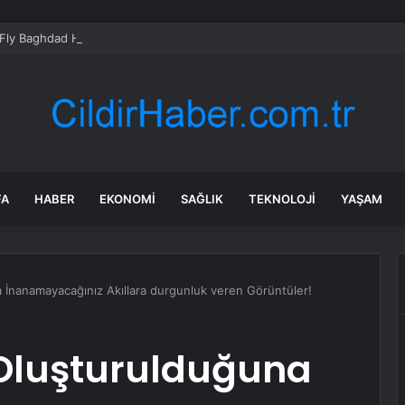
Fly Baghdad Havayolları’na yönelik yaptırımları kaldırdı
FA
HABER
EKONOMI
SAĞLIK
TEKNOLOJI
YAŞAM
 İnanamayacağınız Akıllara durgunluk veren Görüntüler!
 Oluşturulduğuna