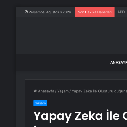
ABD, 
Perşembe, Ağustos 6 2026
Son Dakika Haberleri
ANASAY
Anasayfa
/
Yaşam
/
Yapay Zeka İle Oluşturulduğuna
Yaşam
Yapay Zeka İle