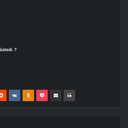
üsledi. ?
erest
Reddit
VKontakte
Odnoklassniki
Pocket
E-Posta ile paylaş
Yazdır