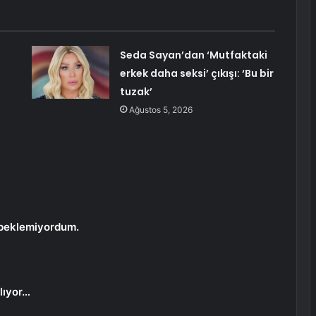
Seda Sayan’dan ‘Mutfaktaki
erkek daha seksi’ çıkışı: ‘Bu bir
tuzak’
Ağustos 5, 2026
i beklemiyordum.
lıyor…