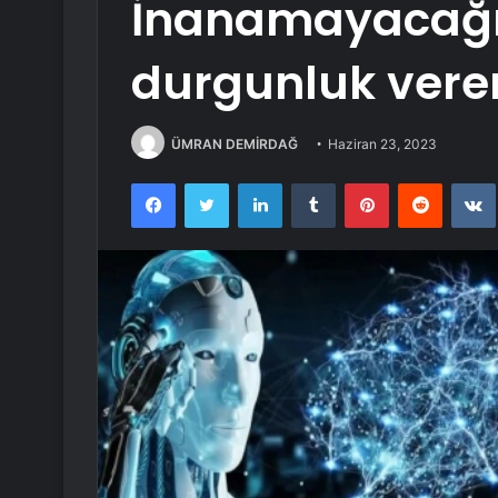
İnanamayacağın
durgunluk vere
ÜMRAN DEMİRDAĞ
Haziran 23, 2023
Facebook
Twitter
LinkedIn
Tumblr
Pinterest
Reddit