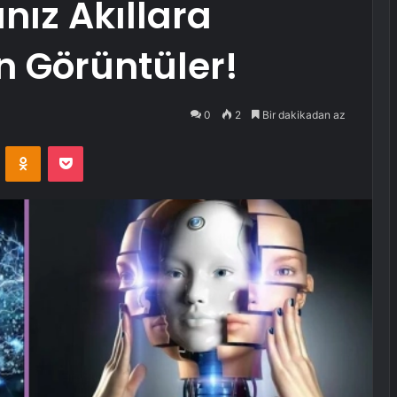
ız Akıllara
n Görüntüler!
0
2
Bir dakikadan az
VKontakte
Odnoklassniki
Pocket