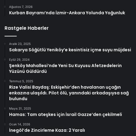
Ağustos 7, 2026
Kurban Bayramı’nda İzmir-Ankara Yolunda Yoğunluk
Rastgele Haberler
Aralık 23, 2025
Sakarya Söğütlü Yeniköy’e kesintisiz içme suyu müjdesi
Eylül 29, 2024
Şenköy Mahallesi’nde Yeni Su Kuyusu Afetzedelerin
Yüzünü Güldürdü
Temmuz 5, 2025
Rize Valisi Baydaş: Eskişehir’den havalanan uçağın
enkazına ulaşıldı. Pilot ölü, yanındaki arkadaşıysa sağ
bulundu
Mayıs 31, 2025
Hamas: Tam ateşkes için İsrail Gazze’den çekilmeli
Ocak 14, 2026
İnegöl’de Zincirleme Kaza: 2 Yaralı