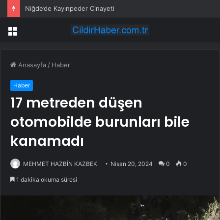
Niğde’de Kayınpeder Cinayeti
Menü
Anasayfa
/
Haber
Haber
17 metreden düşen
otomobilde burunları bile
kanamadı
MEHMET HAZBİN KAZBEK
Nisan 20, 2024
0
0
1 dakika okuma süresi