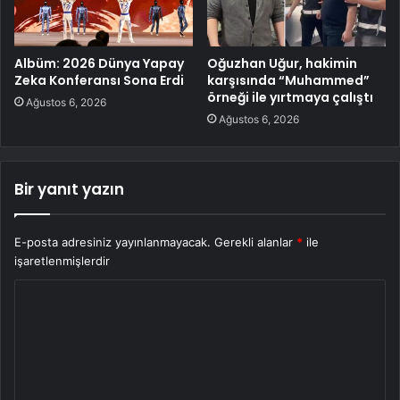
Albüm: 2026 Dünya Yapay
Oğuzhan Uğur, hakimin
Zeka Konferansı Sona Erdi
karşısında “Muhammed”
örneği ile yırtmaya çalıştı
Ağustos 6, 2026
Ağustos 6, 2026
Bir yanıt yazın
E-posta adresiniz yayınlanmayacak.
Gerekli alanlar
*
ile
işaretlenmişlerdir
Y
o
r
u
m