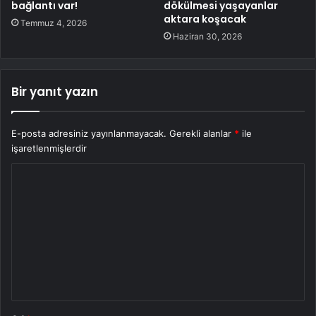
bağlantı var!
dökülmesi yaşayanlar
aktara koşacak
Temmuz 4, 2026
Haziran 30, 2026
Bir yanıt yazın
E-posta adresiniz yayınlanmayacak.
Gerekli alanlar
*
ile
işaretlenmişlerdir
Y
o
r
u
m
*