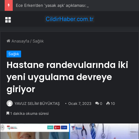
Ece Erken’den ‘yasak aşk’ açıklaması: Hukuki yollara başvuruyor
Menü
Anasayfa
/
Sağlık
Sağlık
Hastane randevularında iki
yeni uygulama devreye
giriyor
YAVUZ SELİM BÜYÜKTAŞ
Ocak 7, 2023
0
10
1 dakika okuma süresi