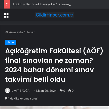
ABD, Fly Baghdad Havayolları’na yönelik yaptırımları kaldırdı
Menü
Anasayfa
/
Haber
Haber
Açıköğretim Fakültesi (AÖF)
final sınavları ne zaman?
2024 bahar dönemi sınav
takvimi belli oldu
ÜMİT SAVĞA
Nisan 29, 2024
0
0
1 dakika okuma süresi