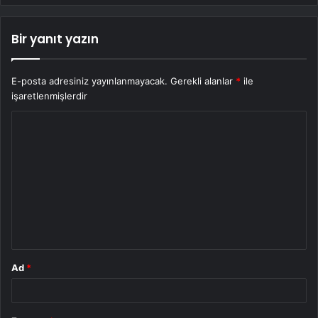
Bir yanıt yazın
E-posta adresiniz yayınlanmayacak.
Gerekli alanlar
*
ile
işaretlenmişlerdir
Y
o
r
u
m
*
Ad
*