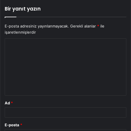
Bir yanıt yazın
E-posta adresiniz yayınlanmayacak.
Gerekli alanlar
*
ile
işaretlenmişlerdir
Y
o
r
u
m
*
Ad
*
E-posta
*