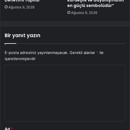
en güçlü sembolüdür”
Ağustos 9, 2026
Ağustos 9, 2026
Bir yanıt yazın
E-posta adresiniz yayınlanmayacak.
Gerekli alanlar
*
ile
işaretlenmişlerdir
Y
o
r
u
m
*
Ad
*