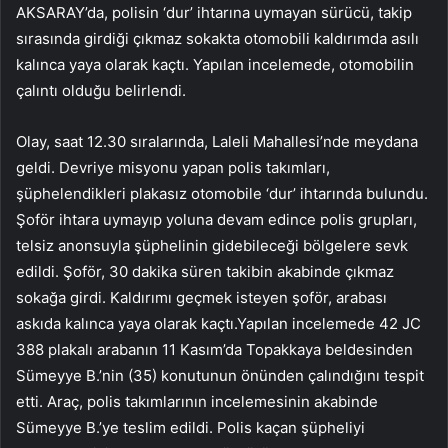
AKSARAY’da, polisin ‘dur’ ihtarına uymayan sürücü, takip
sırasında girdiği çıkmaz sokakta otomobili kaldırımda asılı
kalınca yaya olarak kaçtı. Yapılan incelemede, otomobilin
çalıntı olduğu belirlendi.
Olay, saat 12.30 sıralarında, Laleli Mahallesi’nde meydana
geldi. Devriye misyonu yapan polis takımları,
şüphelendikleri plakasız otomobile ‘dur’ ihtarında bulundu.
Şoför ihtara uymayıp yoluna devam edince polis grupları,
telsiz anonsuyla şüphelinin gidebileceği bölgelere sevk
edildi. Şoför, 30 dakika süren takibin akabinde çıkmaz
sokağa girdi. Kaldırımı geçmek isteyen şoför, arabası
askıda kalınca yaya olarak kaçtı.Yapılan incelemede 42 JC
388 plakalı arabanın 11 Kasım’da Topakkaya beldesinden
Sümeyye B.’nin (35) konutunun önünden çalındığını tespit
etti. Araç, polis takımlarının incelemesinin akabinde
Sümeyye B.’ye teslim edildi. Polis kaçan şüpheliyi