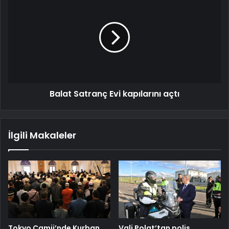
Balat Satranç Evi kapılarını açtı
İlgili Makaleler
Tokyo Camii’nde Kurban
Vali Polat’tan polis