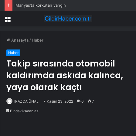
Manyas’ta korkutan yangın
Menü
Anasayfa
/
Haber
Haber
Takip sırasında otomobil
kaldırımda askıda kalınca,
yaya olarak kaçtı
IRAZCA ÜNAL
Kasım 23, 2022
0
7
Bir dakikadan az