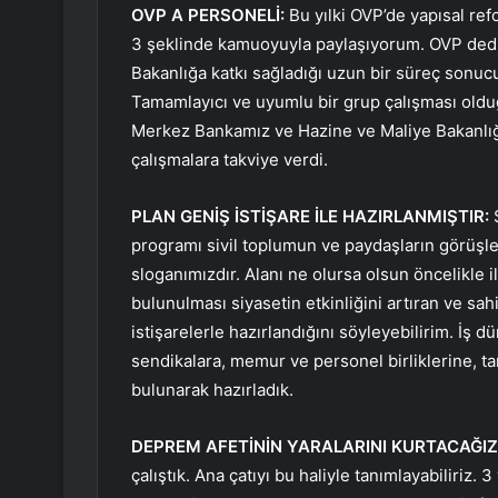
OVP A PERSONELİ:
Bu yılki OVP’de yapısal ref
3 şeklinde kamuoyuyla paylaşıyorum. OVP dediğ
Bakanlığa katkı sağladığı uzun bir süreç sonucun
Tamamlayıcı ve uyumlu bir grup çalışması olduğ
Merkez Bankamız ve Hazine ve Maliye Bakanlı
çalışmalara takviye verdi.
PLAN GENİŞ İSTİŞARE İLE HAZIRLANMIŞTIR:
S
programı sivil toplumun ve paydaşların görüşle
sloganımızdır. Alanı ne olursa olsun öncelikle il
bulunulması siyasetin etkinliğini artıran ve sah
istişarelerle hazırlandığını söyleyebilirim. İş d
sendikalara, memur ve personel birliklerine, t
bulunarak hazırladık.
DEPREM AFETİNİN YARALARINI KURTACAĞIZ
çalıştık. Ana çatıyı bu haliyle tanımlayabiliriz.