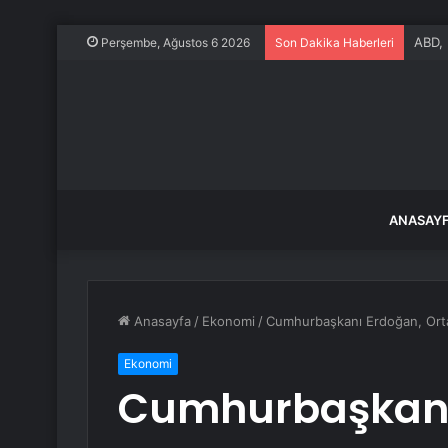
ABD, 
Perşembe, Ağustos 6 2026
Son Dakika Haberleri
ANASAY
Anasayfa
/
Ekonomi
/
Cumhurbaşkanı Erdoğan, Orta 
Ekonomi
Cumhurbaşkanı