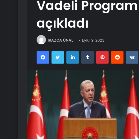
Vadeli Programı
açıkladı
IRAZCA ÜNAL
Eylül 9, 2023
Facebook
Twitter
LinkedIn
Tumblr
Pinterest
Reddit