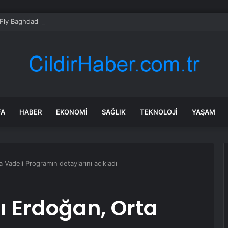
Fly Baghdad Havayolları’na yönelik yaptırımları kaldırdı
FA
HABER
EKONOMI
SAĞLIK
TEKNOLOJI
YAŞAM
Vadeli Programın detaylarını açıkladı
 Erdoğan, Orta