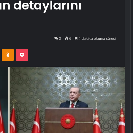
n detaylarını
0
6
4 dakika okuma süresi
VKontakte
Odnoklassniki
Pocket