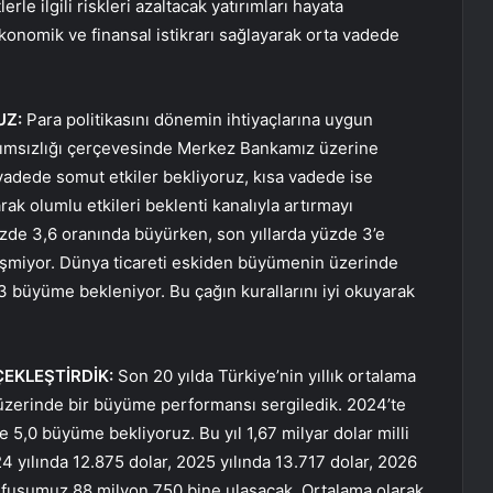
rle ilgili riskleri azaltacak yatırımları hayata
konomik ve finansal istikrarı sağlayarak orta vadede
UZ:
Para politikasını dönemin ihtiyaçlarına uygun
ımsızlığı çerçevesinde Merkez Bankamız üzerine
vadede somut etkiler bekliyoruz, kısa vadede ise
ak olumlu etkileri beklenti kanalıyla artırmayı
zde 3,6 oranında büyürken, son yıllarda yüzde 3’e
ğişmiyor. Dünya ticareti eskiden büyümenin üzerinde
3 büyüme bekleniyor. Bu çağın kurallarını iyi okuyarak
EKLEŞTİRDİK:
Son 20 yılda Türkiye’nin yıllık ortalama
üzerinde bir büyüme performansı sergiledik. 2024’te
 5,0 büyüme bekliyoruz. Bu yıl 1,67 milyar dolar milli
24 yılında 12.875 dolar, 2025 yılında 13.717 dolar, 2026
Nüfusumuz 88 milyon 750 bine ulaşacak. Ortalama olarak