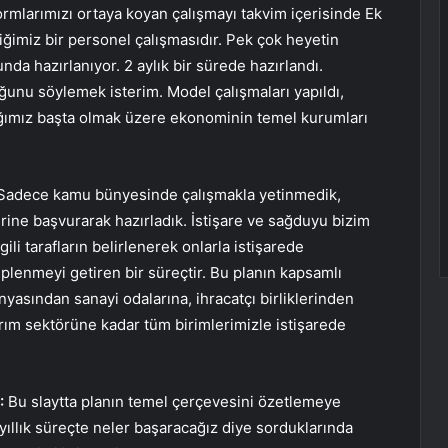
ormlarımızı ortaya koyan çalışmayı takvim içerisinde Ek
imiz bir personel çalışmasıdır. Pek çok heyetin
da hazırlanıyor. 2 aylık bir sürede hazırlandı.
unu söylemek isterim. Model çalışmaları yapıldı,
ğımız başta olmak üzere ekonominin temel kurumları
adece kamu bünyesinde çalışmakla yetinmedik,
rine başvurarak hazırladık. İstişare ve sağduyu bizim
gili tarafların belirlenerek onlarla istişarede
iplenmeyi getiren bir süreçtir. Bu planın kapsamlı
ünyasından sanayi odalarına, ihracatçı birliklerinden
arım sektörüne kadar tüm birimlerimizle istişarede
:
Bu slaytta planın temel çerçevesini özetlemeye
 3 yıllık süreçte neler başaracağız diye sorduklarında