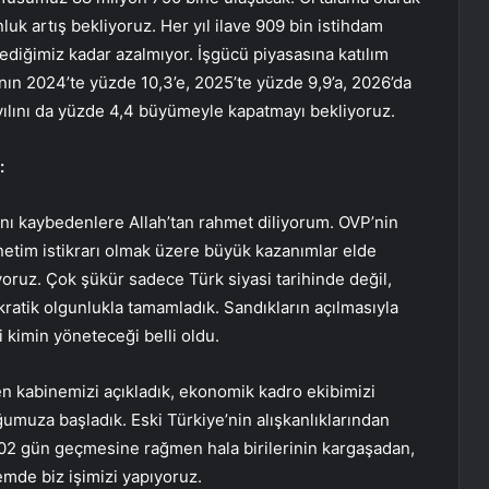
k artış bekliyoruz. Her yıl ilave 909 bin istihdam
tediğimiz kadar azalmıyor. İşgücü piyasasına katılım
nının 2024’te yüzde 10,3’e, 2025’te yüzde 9,9’a, 2026’da
yılını da yüzde 4,4 büyümeyle kapatmayı bekliyoruz.
:
atını kaybedenlere Allah’tan rahmet diliyorum. OVP’nin
önetim istikrarı olmak üzere büyük kazanımlar elde
yoruz. Çok şükür sadece Türk siyasi tarihinde değil,
ratik olgunlukla tamamladık. Sandıkların açılmasıyla
yi kimin yöneteceği belli oldu.
 kabinemizi açıkladık, ekonomik kadro ekibimizi
ğumuza başladık. Eski Türkiye’nin alışkanlıklarından
102 gün geçmesine rağmen hala birilerinin kargaşadan,
emde biz işimizi yapıyoruz.