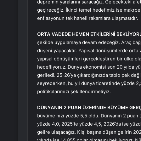
depremin yaralarını saracağız. Gelecekteki afetle
geçireceğiz. İkinci temel hedefimiz ise makroe
enflasyonun tek haneli rakamlara ulaşmasıdır.
ORTA VADEDE HEMEN ETKİLERİNİ BEKLİYOR
şekilde uygulamaya devam edeceğiz. Araç bağ
düşeni yapacaktır. Yapısal dönüşümlerde orta 
yapısal dönüşümleri gerçekleştiren bir ülke olar
hedefliyoruz. Dünya ekonomisi son 20 yılda yü
geriledi. 25-26’ya çıkardığınızda tablo pek de
seyrederken, bu yıl dünya ticaretinde yüzde 2,
politikalarımızı şekillendirmeliyiz.
DÜNYANIN 2 PUAN ÜZERİNDE BÜYÜME GERÇ
büyüme hızı yüzde 5,5 oldu. Dünyanın 2 puan 
yüzde 4,0, 2025’te yüzde 4,5, 2026’da ise yüzde
gelire ulaşacağız. Kişi başına düşen gelirin 20
yılında ise 14.855 dolar olmasını bekliyoruz. 